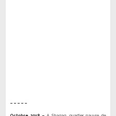
– – – – –
Octobre 2018 –
A Shaqaq, quartier pauvre de