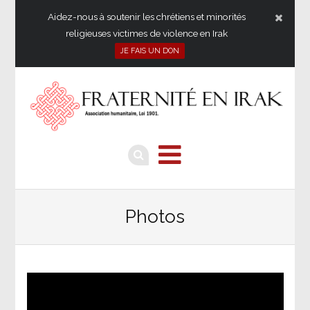
Aidez-nous à soutenir les chrétiens et minorités
religieuses victimes de violence en Irak
JE FAIS UN DON
Photos