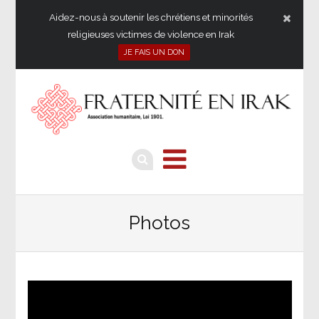
Aidez-nous à soutenir les chrétiens et minorités
religieuses victimes de violence en Irak
JE FAIS UN DON
Photos