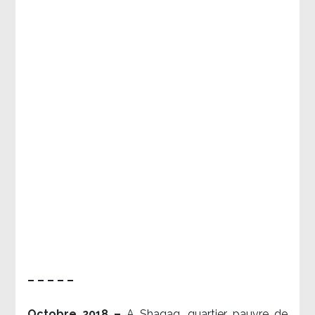
– – – – –
Octobre 2018 –
A Shaqaq, quartier pauvre de