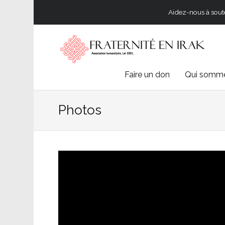
Aidez-nous à souten
Skip
Faire un don
Qui somme
to
Photos
content