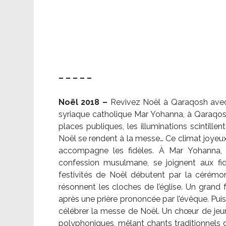
– – – – –
Noël 2018 –
Revivez Noël à Qaraqosh avec l
syriaque catholique Mar Yohanna, à Qaraqosh,
places publiques, les illuminations scintille
Noël se rendent à la messe… Ce climat joyeux 
accompagne les fidèles. À Mar Yohanna, le
confession musulmane, se joignent aux fid
festivités de Noël débutent par la cérémon
résonnent les cloches de l’église. Un grand
après une prière prononcée par l’évêque. Puis,
célébrer la messe de Noël. Un chœur de je
polyphoniques, mêlant chants traditionnels d