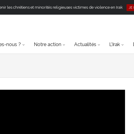
ir les chrétiens et minorités religieuses victimes de violence en Irak
JE
s-nous ?
Notre action
Actualités
L’Irak