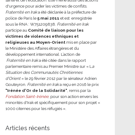
d'urgence pour aider les victimes de conflits.
Fraternité en Irak
a été déclarée à la préfecture de
police de Paris le
5 mai 2011
et est enregistrée
sous le RNA : W751209838.
Fraternité en Irak
participe au
Comité de liaison pour les
victimes de violences ethniques et
religieuses au Moyen-Orient
mis en place par
le Ministère des Affaires étrangères et du
développement international.
L’action de
Fraternité en Irak
a été citée dans le rapport
parlementaire remis au Premier Ministre sur « L
a
Situation des Communautés Chrétiennes
d’Orient
» le 29 février 2012 par le sénateur Adrien
Gouteyron.
Fraternité en Irak
a reçu en 2016 le prix
"Irénée d'Or de la Solidarité"
, remis par la
Fondation Saint-Irénée
, pour son action envers les
minorités d'Irak et spécifiquement pour son projet «
1000 citernes pour les réfugiés ».
Articles récents