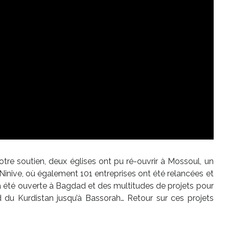
votre soutien, deux églises ont pu ré-ouvrir à Mossoul, un
Ninive, où également 101 entreprises ont été relancées et
a été ouverte à Bagdad et des multitudes de projets pour
rd du Kurdistan jusqu’à Bassorah… Retour sur ces projets