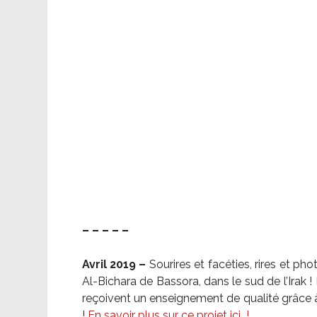
– – – – –
Avril 2019 –
Sourires et facéties, rires et p
Al-Bichara de Bassora, dans le sud de l’Irak
reçoivent un enseignement de qualité grâce à 
!
En savoir plus sur ce projet ici
!