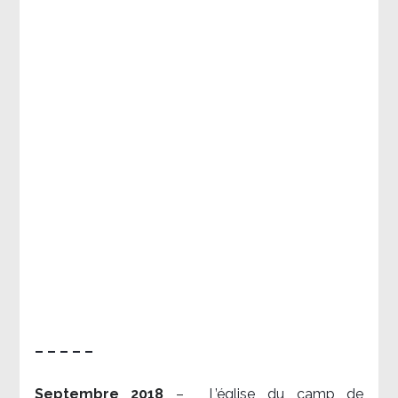
– – – – –
Septembre 2018
–
L’église du camp de