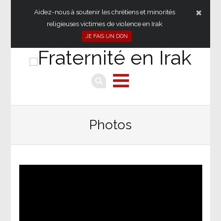
Aidez-nous à soutenir les chrétiens et minorités
religieuses victimes de violence en Irak
JE FAIS UN DON
Photos