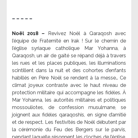
– – – – –
Noël 2018 –
Revivez Noël à Qaraqosh avec
l’équipe de Fraternité en Irak ! Sur le chemin de
l’église syriaque catholique Mar Yohanna, à
Qaraqosh, un air de gaité se répand déjà à travers
les rues et les places publiques, les illuminations
scintillent dans la nuit et des cohortes d’enfants
habillés en Père Noël se rendent à la messe… Ce
climat joyeux contraste avec le haut niveau de
protection militaire qui accompagne les fidèles. À
Mar Yohanna, les autorités militaires et politiques
mossouliotes, de confession musulmane, se
joignent aux fidèles qaraqoshis, en signe d’amitié
et de respect. Les festivités de Noël débutent par
la cérémonie du Feu des Bergers sur le parvis,
pendant laquelle résonnent les cloches de l’église.