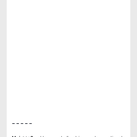
– – – – –