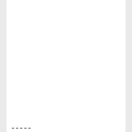
– – – – –