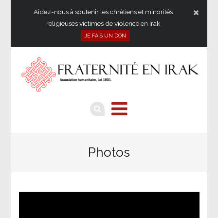
Aidez-nous à soutenir les chrétiens et minorités
religieuses victimes de violence en Irak
JE FAIS UN DON
Photos