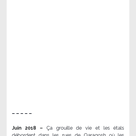
– – – – –
Juin 2018 –
Ça grouille de vie et les étals
débordent dans les rues de Qaraqosh où les