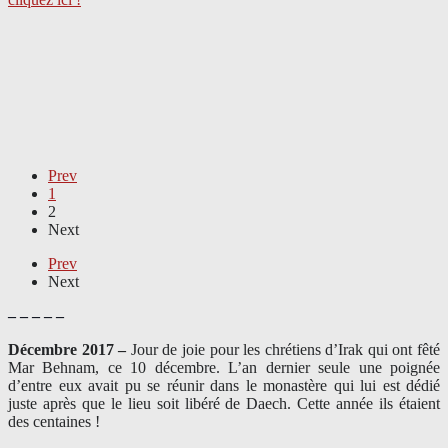
Prev
1
2
Next
Prev
Next
– – – – –
Décembre 2017 –
J
our de joie pour les chrétiens d’Irak qui ont fêté
Mar Behnam, ce 10 décembre. L’an dernier seule une poignée
d’entre eux avait pu se réunir dans le monastère qui lui est dédié
juste après que le lieu soit libéré de Daech. Cette année ils étaient
des centaines !