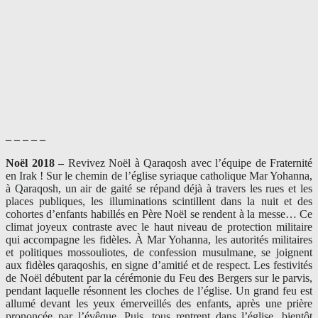
– – – – –
Noël 2018 –
Revivez Noël à Qaraqosh avec l’équipe de Fraternité
en Irak ! Sur le chemin de l’église syriaque catholique Mar Yohanna,
à Qaraqosh, un air de gaité se répand déjà à travers les rues et les
places publiques, les illuminations scintillent dans la nuit et des
cohortes d’enfants habillés en Père Noël se rendent à la messe… Ce
climat joyeux contraste avec le haut niveau de protection militaire
qui accompagne les fidèles. À Mar Yohanna, les autorités militaires
et politiques mossouliotes, de confession musulmane, se joignent
aux fidèles qaraqoshis, en signe d’amitié et de respect. Les festivités
de Noël débutent par la cérémonie du Feu des Bergers sur le parvis,
pendant laquelle résonnent les cloches de l’église. Un grand feu est
allumé devant les yeux émerveillés des enfants, après une prière
prononcée par l’évêque. Puis, tous rentrent dans l’église, bientôt