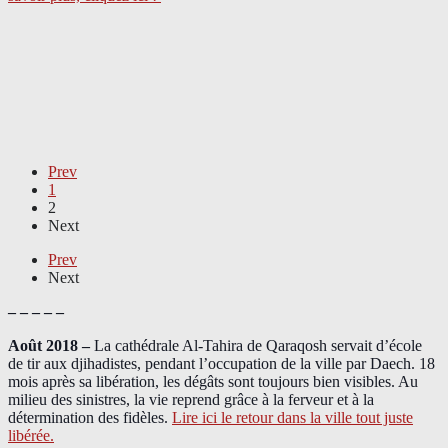
Prev
1
2
Next
Prev
Next
– – – – –
Août 2018
–
La cathédrale Al-Tahira de Qaraqosh servait d’école
de tir aux djihadistes, pendant l’occupation de la ville par Daech. 18
mois après sa libération, les dégâts sont toujours bien visibles. Au
milieu des sinistres, la vie reprend grâce à la ferveur et à la
détermination des fidèles.
Lire ici le retour dans la ville tout juste
libérée.