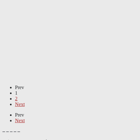
Prev
1
2
Next
Prev
Next
– – – – –