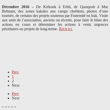
Décembre 2016 –
De Kirkouk à Erbil, de Qaraqosh à Mar
Behnam, des zones kakaïes aux camps chrétiens, photos d’une
tournée, de certains des projets soutenus par Fraternité en Irak. Visite
aux amis de l’association, anciens ou récents, pour faire le bilan des
actions en cours et déterminer les actions à venir, urgences
prioritaires ou projets de long-terme.
Récit ici.
Prev
1
2
Next
Prev
Next
– – – – –