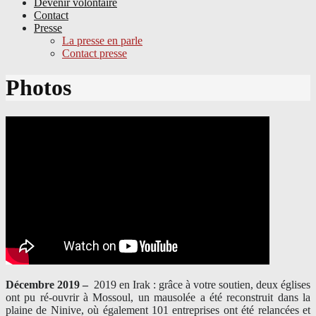
Devenir volontaire
Contact
Presse
La presse en parle
Contact presse
Skip
Photos
to
content
Décembre 2019 –
2019 en Irak : grâce à votre soutien, deux églises
ont pu ré-ouvrir à Mossoul, un mausolée a été reconstruit dans la
plaine de Ninive, où également 101 entreprises ont été relancées et