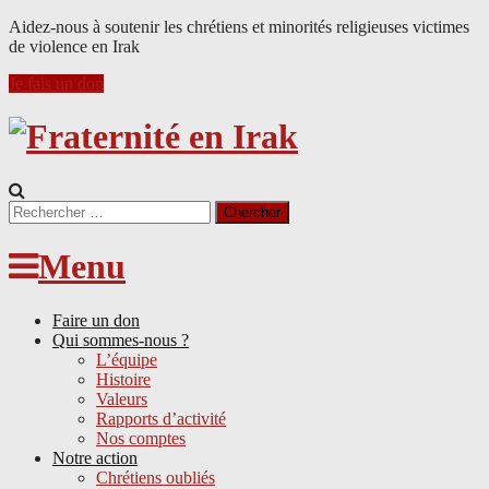
Aidez-nous à soutenir les chrétiens et minorités religieuses victimes
de violence en Irak
Je fais un don
Search
for:
Menu
Faire un don
Qui sommes-nous ?
L’équipe
Histoire
Valeurs
Rapports d’activité
Nos comptes
Notre action
Chrétiens oubliés