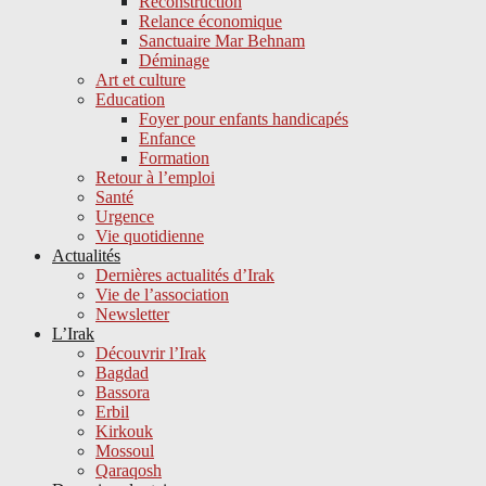
Reconstruction
Relance économique
Sanctuaire Mar Behnam
Déminage
Art et culture
Education
Foyer pour enfants handicapés
Enfance
Formation
Retour à l’emploi
Santé
Urgence
Vie quotidienne
Actualités
Dernières actualités d’Irak
Vie de l’association
Newsletter
L’Irak
Découvrir l’Irak
Bagdad
Bassora
Erbil
Kirkouk
Mossoul
Qaraqosh