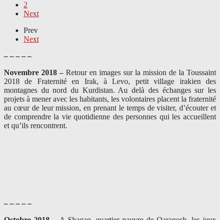
2
Next
Prev
Next
– – – – –
Novembre 2018 –
Retour en images sur la mission de la Toussaint
2018 de Fraternité en Irak, à Levo, petit village irakien des
montagnes du nord du Kurdistan. Au delà des échanges sur les
projets à mener avec les habitants, les volontaires placent la fraternité
au cœur de leur mission, en prenant le temps de visiter, d’écouter et
de comprendre la vie quotidienne des personnes qui les accueillent
et qu’ils rencontrent.
– – – – –
Octobre 2018 –
A Shaqaq, quartier pauvre de Qaraqosh, les jeux