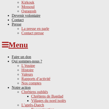
Kirkouk
Mossoul
Qaraqosh
Devenir volontaire
Contact
Presse
La presse en parle
Contact presse
Skip
Menu
to
content
Faire un don
Qui sommes-nous ?
L’équipe
Histoire
Valeurs
Rapports d’activité
Nos comptes
Notre action
Chrétiens oubliés
Chrétiens de Bagdad
Villages du nord isolés
L’après-Daech