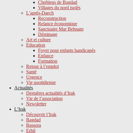
Chrétiens de Bagdad
Villages du nord isolés
L’après-Daech
Reconstruction
Relance économique
Sanctuaire Mar Behnam
Déminage
Art et culture
Education
Foyer pour enfants handicapés
Enfance
Formation
Retour à l’emploi
Santé
Urgence
Vie quotidienne
Actualités
Dernières actualités d’Irak
Vie de l’association
Newsletter
L’Irak
Découvrir l’Irak
Bagdad
Bassora
Erbil