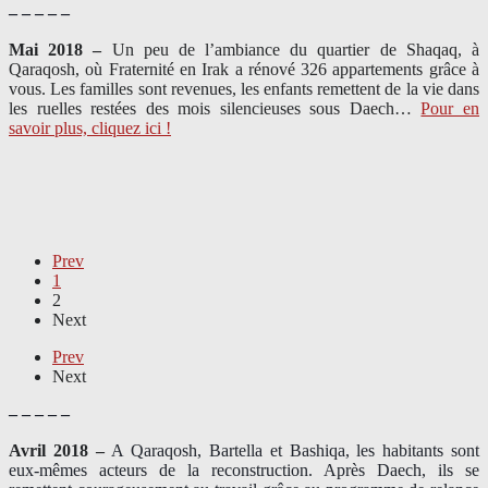
– – – – –
Mai 2018 –
Un peu de l’ambiance du quartier de Shaqaq, à
Qaraqosh, où Fraternité en Irak a rénové 326 appartements grâce à
vous. Les familles sont revenues, les enfants remettent de la vie dans
les ruelles restées des mois silencieuses sous Daech…
Pour en
savoir plus, cliquez ici !
Prev
1
2
Next
Prev
Next
– – – – –
Avril 2018 –
A Qaraqosh, Bartella et Bashiqa, les habitants sont
eux-mêmes acteurs de la reconstruction. Après Daech, ils se