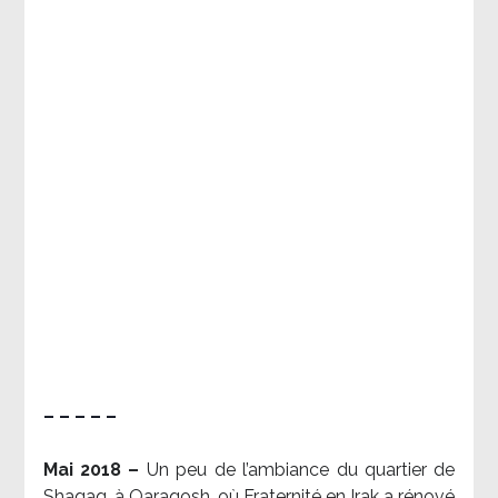
– – – – –
Mai 2018 –
Un peu de l’ambiance du quartier de
Shaqaq, à Qaraqosh, où Fraternité en Irak a rénové