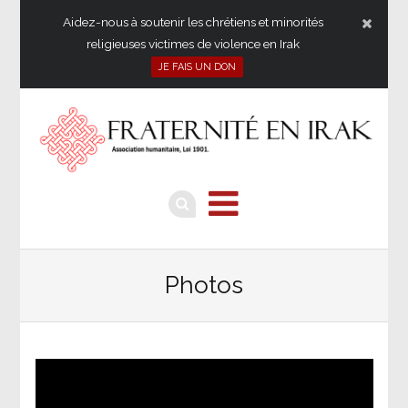
Aidez-nous à soutenir les chrétiens et minorités
religieuses victimes de violence en Irak
JE FAIS UN DON
Photos