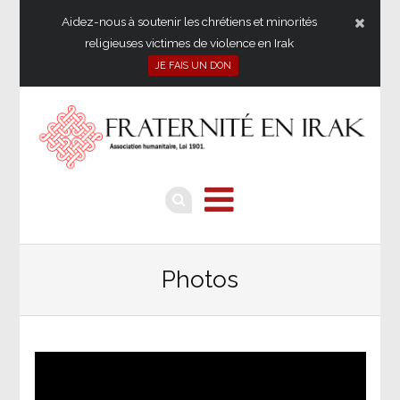
Aidez-nous à soutenir les chrétiens et minorités
religieuses victimes de violence en Irak
JE FAIS UN DON
Photos