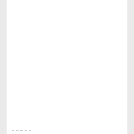
– – – – –