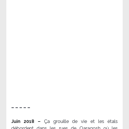
– – – – –
Juin 2018 –
Ça grouille de vie et les étals
débordent dans les rues de Qaraqosh où les