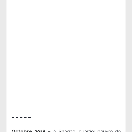
– – – – –
Octobre 2018 –
A Shaqaq, quartier pauvre de