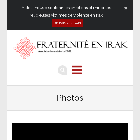
Aidez-nous à soutenir les chrétiens et minorités
religieuses victimes de violence en Irak
JE FAIS UN DON
Photos