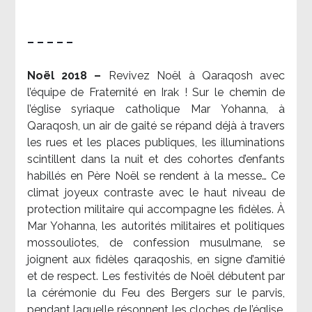
– – – – –
Noël 2018 –
Revivez Noël à Qaraqosh avec
l’équipe de Fraternité en Irak ! Sur le chemin de
l’église syriaque catholique Mar Yohanna, à
Qaraqosh, un air de gaité se répand déjà à travers
les rues et les places publiques, les illuminations
scintillent dans la nuit et des cohortes d’enfants
habillés en Père Noël se rendent à la messe… Ce
climat joyeux contraste avec le haut niveau de
protection militaire qui accompagne les fidèles. À
Mar Yohanna, les autorités militaires et politiques
mossouliotes, de confession musulmane, se
joignent aux fidèles qaraqoshis, en signe d’amitié
et de respect. Les festivités de Noël débutent par
la cérémonie du Feu des Bergers sur le parvis,
pendant laquelle résonnent les cloches de l’église.