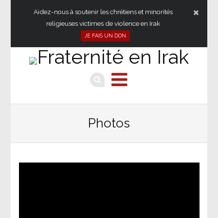
Aidez-nous à soutenir les chrétiens et minorités
religieuses victimes de violence en Irak
JE FAIS UN DON
Photos