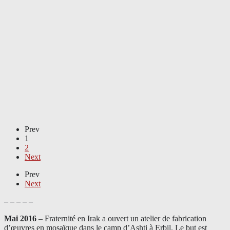
Prev
1
2
Next
Prev
Next
– – – – –
Mai 2016
– Fraternité en Irak a ouvert un atelier de fabrication
d’œuvres en mosaïque dans le camp d’Ashti à Erbil. Le but est