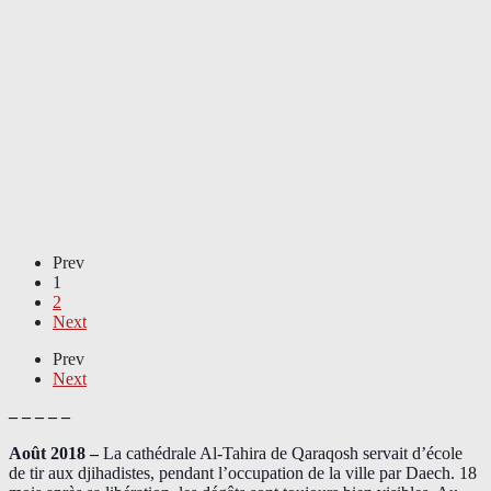
Prev
1
2
Next
Prev
Next
– – – – –
Août 2018
–
La cathédrale Al-Tahira de Qaraqosh servait d’école
de tir aux djihadistes, pendant l’occupation de la ville par Daech. 18