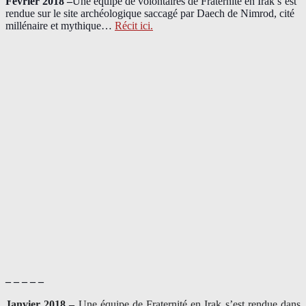
Février 2018 –
Une équipe de volontaires de Fraternité en Irak s’est
rendue sur le site archéologique saccagé par Daech de Nimrod, cité
millénaire et mythique…
Récit ici.
– – – – –
Janvier 2018 –
Une équipe de Fraternité en Irak s’est rendue dans