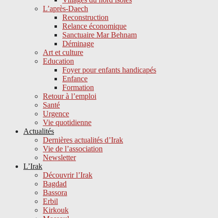
L’après-Daech
Reconstruction
Relance économique
Sanctuaire Mar Behnam
Déminage
Art et culture
Education
Foyer pour enfants handicapés
Enfance
Formation
Retour à l’emploi
Santé
Urgence
Vie quotidienne
Actualités
Dernières actualités d’Irak
Vie de l’association
Newsletter
L’Irak
Découvrir l’Irak
Bagdad
Bassora
Erbil
Kirkouk