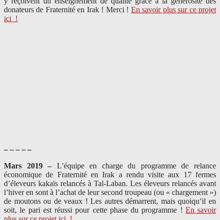
y reçoivent un enseignement de qualité grâce à la générosité des
donateurs de Fraternité en Irak ! Merci
!
En savoir plus sur ce projet
ici
!
– – – – –
Mars 2019 –
L’équipe en charge du programme de relance
économique de Fraternité en Irak a rendu visite aux 17 fermes
d’éleveurs kakaïs relancés à Tal-Laban. Les éleveurs relancés avant
l’hiver en sont à l’achat de leur second troupeau (ou « chargement »)
de moutons ou de veaux ! Les autres démarrent, mais quoiqu’il en
soit, le pari est réussi pour cette phase du programme !
En savoir
plus sur ce projet ici
!