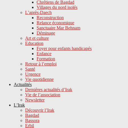
Chrétiens de Bagdad
Villages du nord isolés
L’après-Daech
Reconstruction
Relance économique
Sanctuaire Mar Behnam
Déminage
Art et culture
Education
Foyer pour enfants handicapés
Enfance
Formation
Retour à l’emploi
Santé
Urgence
Vie quotidienne
Actualités
Dernières actualités d’Irak
Vie de l’association
Newsletter
L’Irak
Découvrir l’Irak
Bagdad
Bassora
Erbil