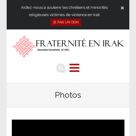
Aidez-nous à soutenir les chrétiens et minorités
religieuses victimes de violence en Irak
JE FAIS UN DON
Photos