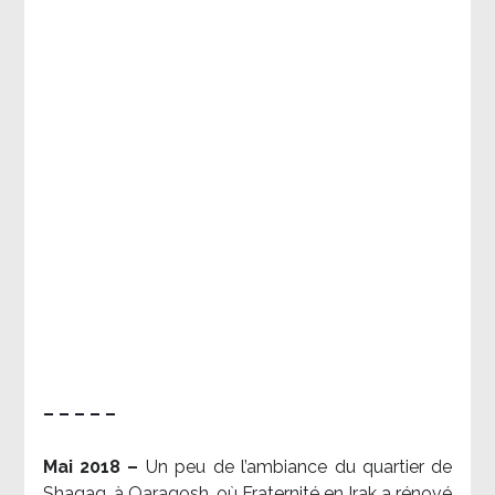
– – – – –
Mai 2018 –
Un peu de l’ambiance du quartier de
Shaqaq, à Qaraqosh, où Fraternité en Irak a rénové