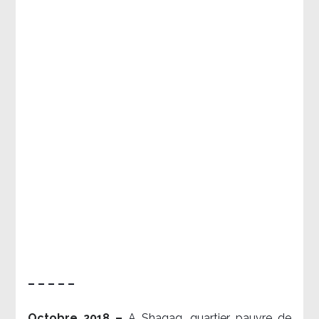
– – – – –
Octobre 2018 –
A Shaqaq, quartier pauvre de