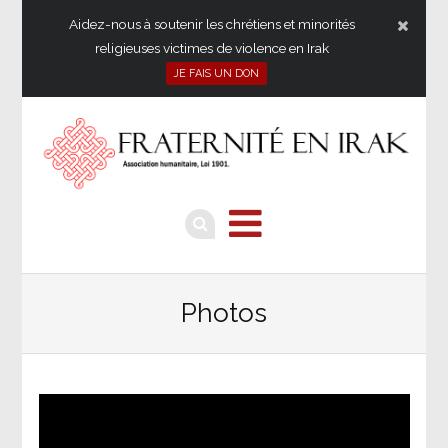
Aidez-nous à soutenir les chrétiens et minorités
religieuses victimes de violence en Irak
JE FAIS UN DON
Photos