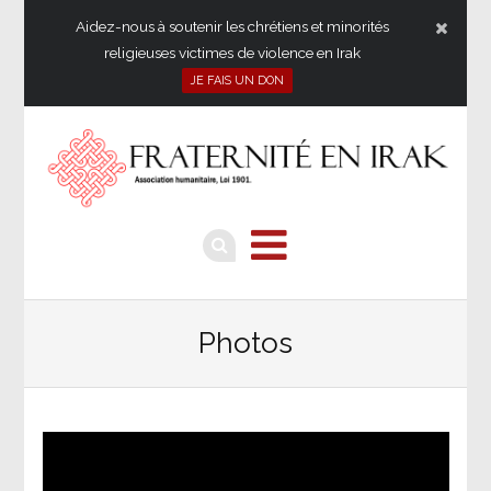
Aidez-nous à soutenir les chrétiens et minorités
religieuses victimes de violence en Irak
JE FAIS UN DON
Photos