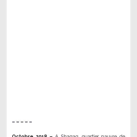
– – – – –
Octobre 2018 –
A Shaqaq, quartier pauvre de