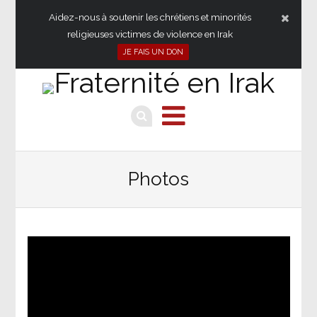
Aidez-nous à soutenir les chrétiens et minorités
religieuses victimes de violence en Irak
JE FAIS UN DON
Photos