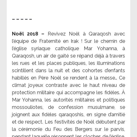
– – – – –
Noël 2018 –
Revivez Noël à Qaraqosh avec
l’équipe de Fraternité en Irak ! Sur le chemin de
l’église syriaque catholique Mar Yohanna, à
Qaraqosh, un air de gaité se répand déjà à travers
les rues et les places publiques, les illuminations
scintillent dans la nuit et des cohortes d’enfants
habillés en Père Noël se rendent à la messe… Ce
climat joyeux contraste avec le haut niveau de
protection militaire qui accompagne les fidèles. À
Mar Yohanna, les autorités militaires et politiques
mossouliotes, de confession musulmane, se
joignent aux fidèles qaraqoshis, en signe d’amitié
et de respect. Les festivités de Noël débutent par
la cérémonie du Feu des Bergers sur le parvis,
pendant laquelle résonnent les cloches de l’église.