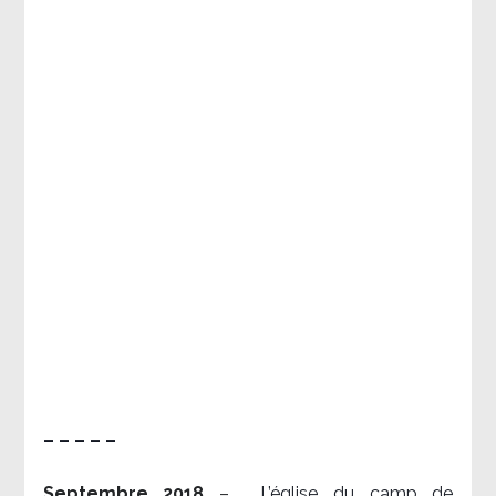
– – – – –
Septembre 2018
–
L’église du camp de