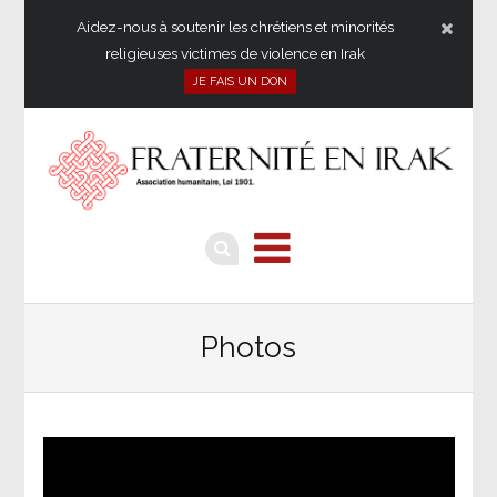
Aidez-nous à soutenir les chrétiens et minorités
religieuses victimes de violence en Irak
JE FAIS UN DON
Photos