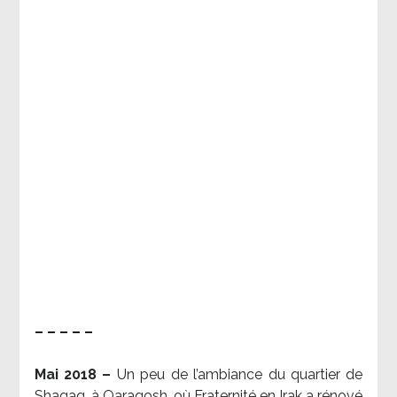
– – – – –
Mai 2018 –
Un peu de l’ambiance du quartier de
Shaqaq, à Qaraqosh, où Fraternité en Irak a rénové