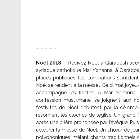
– – – – –
Noël 2018 –
Revivez Noël à Qaraqosh avec l
syriaque catholique Mar Yohanna, à Qaraqosh,
places publiques, les illuminations scintille
Noël se rendent à la messe… Ce climat joyeux 
accompagne les fidèles. À Mar Yohanna, le
confession musulmane, se joignent aux fid
festivités de Noël débutent par la cérémon
résonnent les cloches de l’église. Un grand
après une prière prononcée par l’évêque. Puis,
célébrer la messe de Noël. Un chœur de je
polyphoniques, mêlant chants traditionnels d