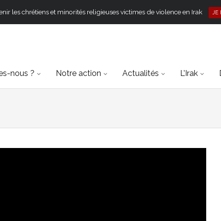
ir les chrétiens et minorités religieuses victimes de violence en Irak
JE
s-nous ?
Notre action
Actualités
L’Irak