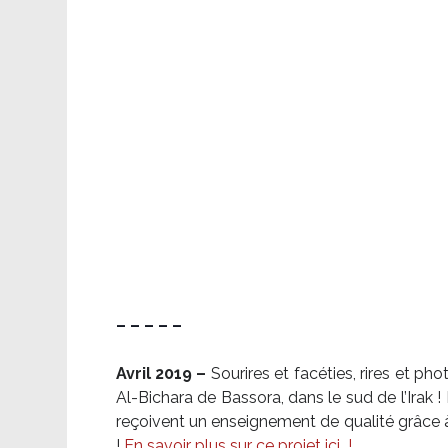
– – – – –
Avril 2019 –
Sourires et facéties, rires et p
Al-Bichara de Bassora, dans le sud de l’Irak
reçoivent un enseignement de qualité grâce à 
!
En savoir plus sur ce projet ici
!