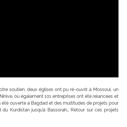
votre soutien, deux églises ont pu ré-ouvrir à Mossoul, un
Ninive, où également 101 entreprises ont été relancées et
a été ouverte à Bagdad et des multitudes de projets pour
rd du Kurdistan jusqu’à Bassorah… Retour sur ces projets