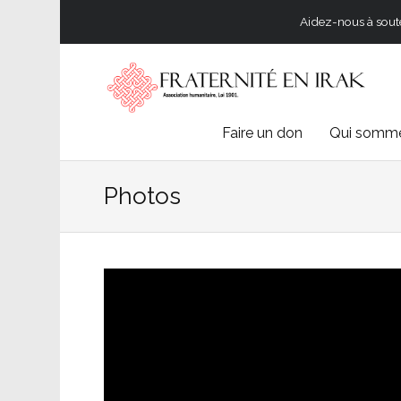
Aidez-nous à souten
Skip
Faire un don
Qui somme
to
Photos
content