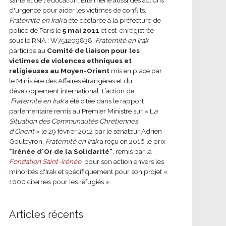
d'urgence pour aider les victimes de conflits.
Fraternité en Irak
a été déclarée à la préfecture de
police de Paris le
5 mai 2011
et est enregistrée
sous le RNA : W751209838.
Fraternité en Irak
participe au
Comité de liaison pour les
victimes de violences ethniques et
religieuses au Moyen-Orient
mis en place par
le Ministère des Affaires étrangères et du
développement international.
L’action de
Fraternité en Irak
a été citée dans le rapport
parlementaire remis au Premier Ministre sur « L
a
Situation des Communautés Chrétiennes
d’Orient
» le 29 février 2012 par le sénateur Adrien
Gouteyron.
Fraternité en Irak
a reçu en 2016 le prix
"Irénée d'Or de la Solidarité"
, remis par la
Fondation Saint-Irénée
, pour son action envers les
minorités d'Irak et spécifiquement pour son projet «
1000 citernes pour les réfugiés ».
Articles récents