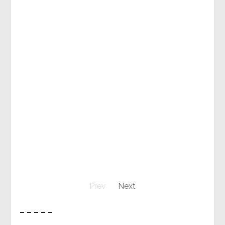
Prev
Next
– – – – –