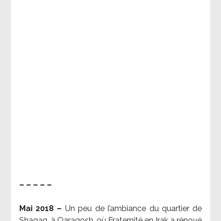
– – – – –
Mai 2018 –
Un peu de l’ambiance du quartier de
Shaqaq, à Qaraqosh, où Fraternité en Irak a rénové