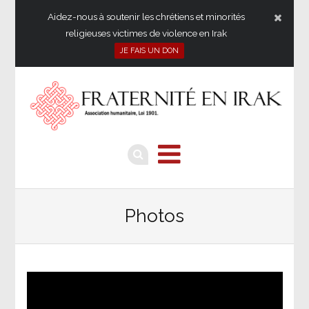
Aidez-nous à soutenir les chrétiens et minorités
religieuses victimes de violence en Irak
JE FAIS UN DON
Photos