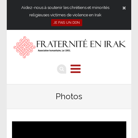
Aidez-nous à soutenir les chrétiens et minorités
religieuses victimes de violence en Irak
JE FAIS UN DON
Photos