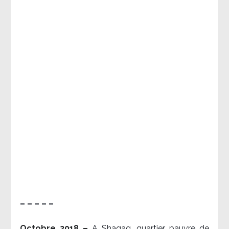
– – – – –
Octobre 2018 –
A Shaqaq, quartier pauvre de