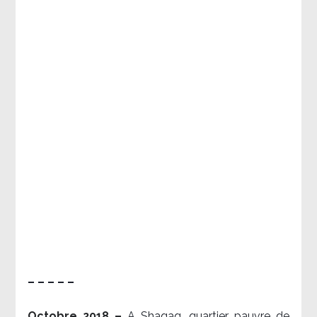
– – – – –
Octobre 2018 –
A Shaqaq, quartier pauvre de