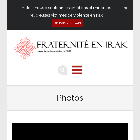
Aidez-nous à soutenir les chrétiens et minorités
religieuses victimes de violence en Irak
JE FAIS UN DON
Photos