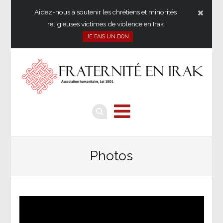
Aidez-nous à soutenir les chrétiens et minorités
religieuses victimes de violence en Irak
JE FAIS UN DON
Photos