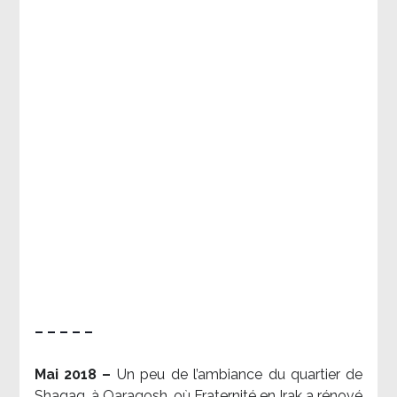
– – – – –
Mai 2018 –
Un peu de l’ambiance du quartier de
Shaqaq, à Qaraqosh, où Fraternité en Irak a rénové