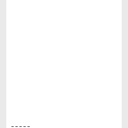
– – – – –