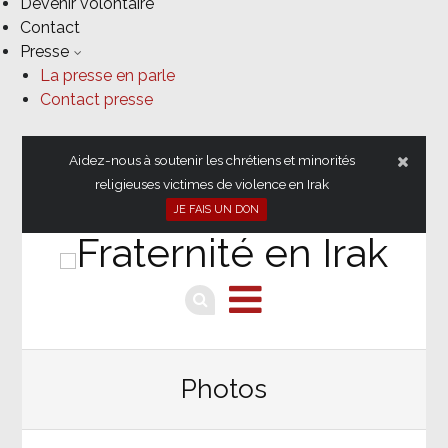
Devenir volontaire
Contact
Presse
La presse en parle
Contact presse
Skip
Aidez-nous à soutenir les chrétiens et minorités
to
religieuses victimes de violence en Irak
content
JE FAIS UN DON
Photos