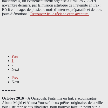
irakiennes », un événement inédit organisé à Erbil les 7, 8 et 9
novembre derniers, par la mission artistique de Fraternité en Irak !
Récit en images de plusieurs mois d’intenses préparatifs et de trois
jours d’émotions !
Retrouvez ici le récit de cette aventure.
Prev
1
2
Next
Prev
Next
– – – – –
Octobre 2016
– A Qaraqosh, Fraternité en Irak a accompagné
Abuna Majid et Abuna Youssef, deux prêtres originaires de la ville
tout juste reprise aux jihadistes, pour pouvoir faire un point sur la