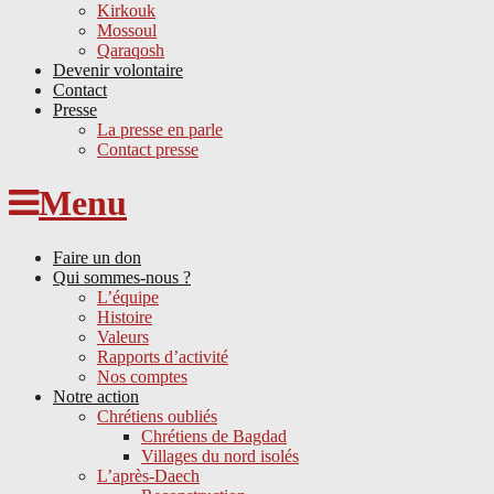
Kirkouk
Mossoul
Qaraqosh
Devenir volontaire
Contact
Presse
La presse en parle
Contact presse
Skip
Menu
to
content
Faire un don
Qui sommes-nous ?
L’équipe
Histoire
Valeurs
Rapports d’activité
Nos comptes
Notre action
Chrétiens oubliés
Chrétiens de Bagdad
Villages du nord isolés
L’après-Daech