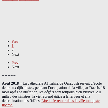
Prev
1
2
Next
Prev
Next
– – – – –
Août 2018
–
La cathédrale Al-Tahira de Qaraqosh servait d’école
de tir aux djihadistes, pendant l’occupation de la ville par Daech. 18
mois après sa libération, les dégâts sont toujours bien visibles. Au
milieu des sinistres, la vie reprend grâce à la ferveur et à la
détermination des fidèles.
Lire ici le retour dans la ville tout juste
libérée.