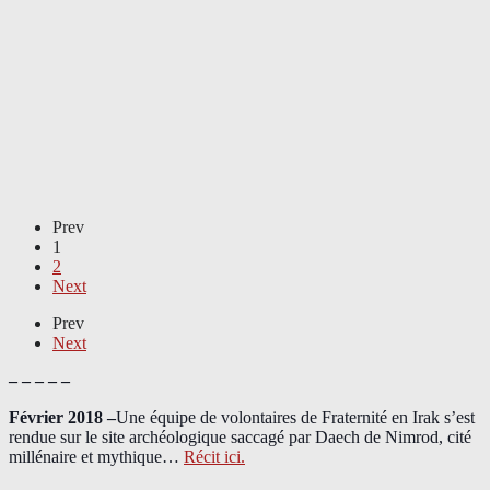
Prev
1
2
Next
Prev
Next
– – – – –
Février 2018 –
Une équipe de volontaires de Fraternité en Irak s’est
rendue sur le site archéologique saccagé par Daech de Nimrod, cité
millénaire et mythique…
Récit ici.