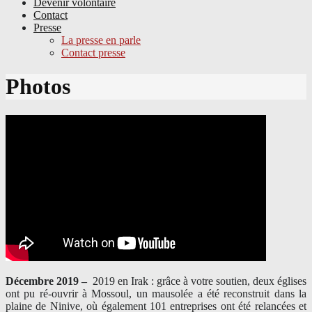
Devenir volontaire
Contact
Presse
La presse en parle
Contact presse
Skip
Photos
to
content
Décembre 2019 –
2019 en Irak : grâce à votre soutien, deux églises
ont pu ré-ouvrir à Mossoul, un mausolée a été reconstruit dans la
plaine de Ninive, où également 101 entreprises ont été relancées et