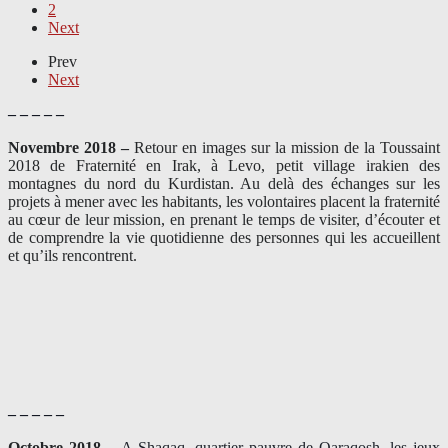
2
Next
Prev
Next
– – – – –
Novembre 2018 –
Retour en images sur la mission de la Toussaint
2018 de Fraternité en Irak, à Levo, petit village irakien des
montagnes du nord du Kurdistan. Au delà des échanges sur les
projets à mener avec les habitants, les volontaires placent la fraternité
au cœur de leur mission, en prenant le temps de visiter, d’écouter et
de comprendre la vie quotidienne des personnes qui les accueillent
et qu’ils rencontrent.
– – – – –
Octobre 2018 –
A Shaqaq, quartier pauvre de Qaraqosh, les jeux