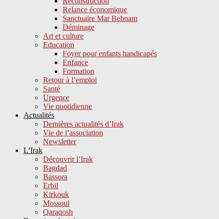
Reconstruction
Relance économique
Sanctuaire Mar Behnam
Déminage
Art et culture
Education
Foyer pour enfants handicapés
Enfance
Formation
Retour à l’emploi
Santé
Urgence
Vie quotidienne
Actualités
Dernières actualités d’Irak
Vie de l’association
Newsletter
L’Irak
Découvrir l’Irak
Bagdad
Bassora
Erbil
Kirkouk
Mossoul
Qaraqosh