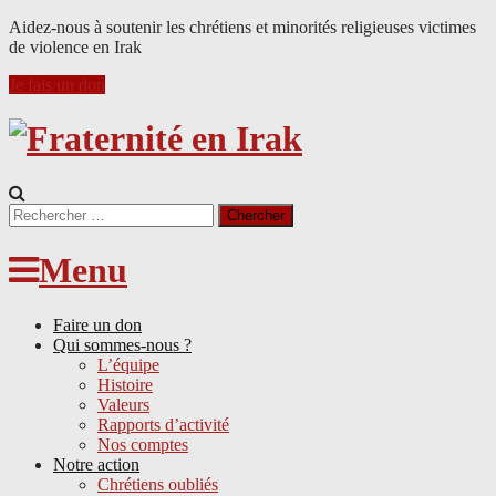
Aidez-nous à soutenir les chrétiens et minorités religieuses victimes
de violence en Irak
Je fais un don
Search
for:
Menu
Faire un don
Qui sommes-nous ?
L’équipe
Histoire
Valeurs
Rapports d’activité
Nos comptes
Notre action
Chrétiens oubliés