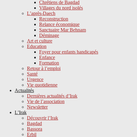
Chrétiens de Bagdad
Villages du nord isolés
L’après-Daech
Reconstruction
Relance économique
Sanctuaire Mar Behnam
Déminage
Art et culture
Education
Foyer pour enfants handicapés
Enfance
Formation
Retour à l’emploi
Santé
Urgence
Vie quotidienne
Actualités
Dernières actualités d’Irak
Vie de l’association
Newsletter
L’Irak
Découvrir l’Irak
Bagdad
Bassora
Erbil