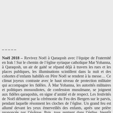
– – – – –
Noël 2018 –
Revivez Noël à Qaraqosh avec l’équipe de Fraternité
en Irak ! Sur le chemin de l’église syriaque catholique Mar Yohanna,
à Qaraqosh, un air de gaité se répand déjà à travers les rues et les
places publiques, les illuminations scintillent dans la nuit et des
cohortes d’enfants habillés en Père Noël se rendent à la messe… Ce
climat joyeux contraste avec le haut niveau de protection militaire
qui accompagne les fidèles. À Mar Yohanna, les autorités militaires
et politiques mossouliotes, de confession musulmane, se joignent
aux fidèles qaraqoshis, en signe d’amitié et de respect. Les festivités
de Noël débutent par la cérémonie du Feu des Bergers sur le parvis,
pendant laquelle résonnent les cloches de l’église. Un grand feu est
allumé devant les yeux émerveillés des enfants, après une prière
prononcée par l’évêque. Puis, tous rentrent dans l’église, bientôt