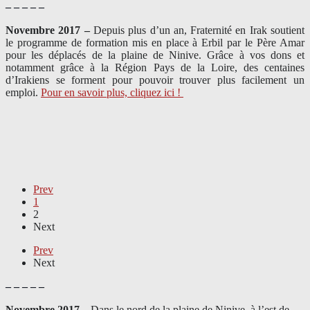
– – – – –
Novembre 2017 –
Depuis plus d’un an, Fraternité en Irak soutient
le programme de formation mis en place à Erbil par le Père Amar
pour les déplacés de la plaine de Ninive. Grâce à vos dons et
notamment grâce à la Région Pays de la Loire, des centaines
d’Irakiens se forment pour pouvoir trouver plus facilement un
emploi.
Pour en savoir plus, cliquez ici !
Prev
1
2
Next
Prev
Next
– – – – –
Novembre 2017 –
Dans le nord de la plaine de Ninive, à l’est de