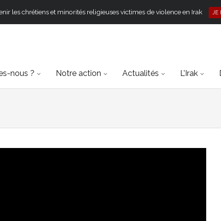
ir les chrétiens et minorités religieuses victimes de violence en Irak
JE
s-nous ?
Notre action
Actualités
L’Irak