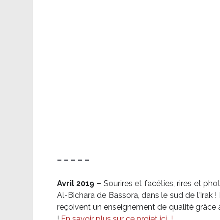
– – – – –
Avril 2019 –
Sourires et facéties, rires et p
Al-Bichara de Bassora, dans le sud de l’Irak
reçoivent un enseignement de qualité grâce à 
!
En savoir plus sur ce projet ici
!