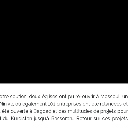
votre soutien, deux églises ont pu ré-ouvrir à Mossoul, un
Ninive, où également 101 entreprises ont été relancées et
a été ouverte à Bagdad et des multitudes de projets pour
rd du Kurdistan jusqu’à Bassorah… Retour sur ces projets