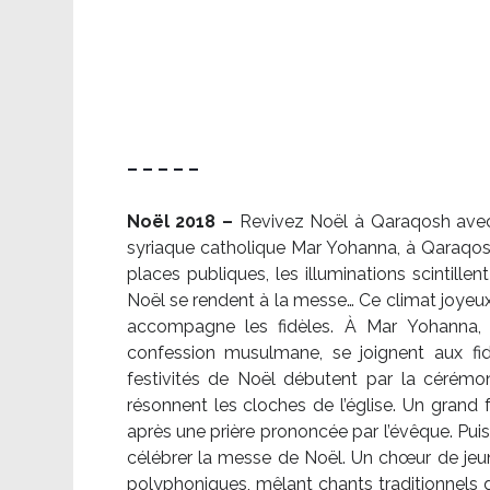
– – – – –
Noël 2018 –
Revivez Noël à Qaraqosh avec l
syriaque catholique Mar Yohanna, à Qaraqosh,
places publiques, les illuminations scintille
Noël se rendent à la messe… Ce climat joyeux 
accompagne les fidèles. À Mar Yohanna, le
confession musulmane, se joignent aux fid
festivités de Noël débutent par la cérémon
résonnent les cloches de l’église. Un grand
après une prière prononcée par l’évêque. Puis,
célébrer la messe de Noël. Un chœur de je
polyphoniques, mêlant chants traditionnels d