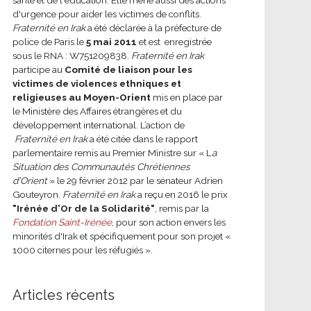
d'urgence pour aider les victimes de conflits.
Fraternité en Irak
a été déclarée à la préfecture de
police de Paris le
5 mai 2011
et est enregistrée
sous le RNA : W751209838.
Fraternité en Irak
participe au
Comité de liaison pour les
victimes de violences ethniques et
religieuses au Moyen-Orient
mis en place par
le Ministère des Affaires étrangères et du
développement international.
L’action de
Fraternité en Irak
a été citée dans le rapport
parlementaire remis au Premier Ministre sur « L
a
Situation des Communautés Chrétiennes
d’Orient
» le 29 février 2012 par le sénateur Adrien
Gouteyron.
Fraternité en Irak
a reçu en 2016 le prix
"Irénée d'Or de la Solidarité"
, remis par la
Fondation Saint-Irénée
, pour son action envers les
minorités d'Irak et spécifiquement pour son projet «
1000 citernes pour les réfugiés ».
Articles récents