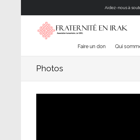
Aidez-nous à souten
Skip
Faire un don
Qui somme
to
Photos
content