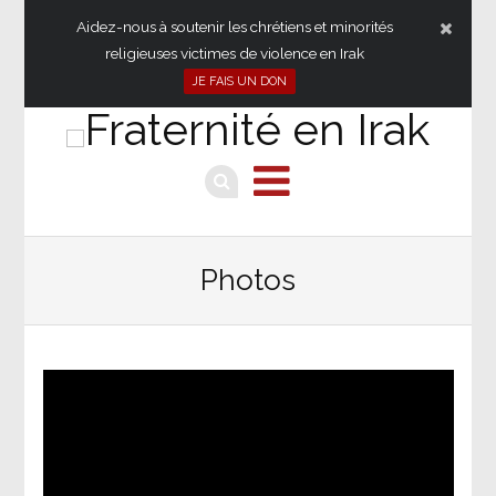
Aidez-nous à soutenir les chrétiens et minorités
religieuses victimes de violence en Irak
JE FAIS UN DON
Photos