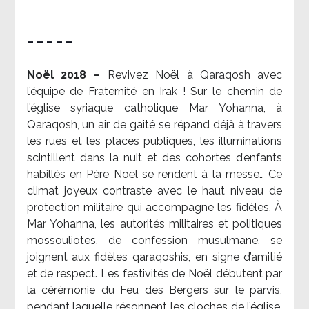
– – – – –
Noël 2018 –
Revivez Noël à Qaraqosh avec
l’équipe de Fraternité en Irak ! Sur le chemin de
l’église syriaque catholique Mar Yohanna, à
Qaraqosh, un air de gaité se répand déjà à travers
les rues et les places publiques, les illuminations
scintillent dans la nuit et des cohortes d’enfants
habillés en Père Noël se rendent à la messe… Ce
climat joyeux contraste avec le haut niveau de
protection militaire qui accompagne les fidèles. À
Mar Yohanna, les autorités militaires et politiques
mossouliotes, de confession musulmane, se
joignent aux fidèles qaraqoshis, en signe d’amitié
et de respect. Les festivités de Noël débutent par
la cérémonie du Feu des Bergers sur le parvis,
pendant laquelle résonnent les cloches de l’église.