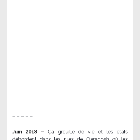
– – – – –
Juin 2018 –
Ça grouille de vie et les étals
débordent dans les rues de Qaraqosh où les