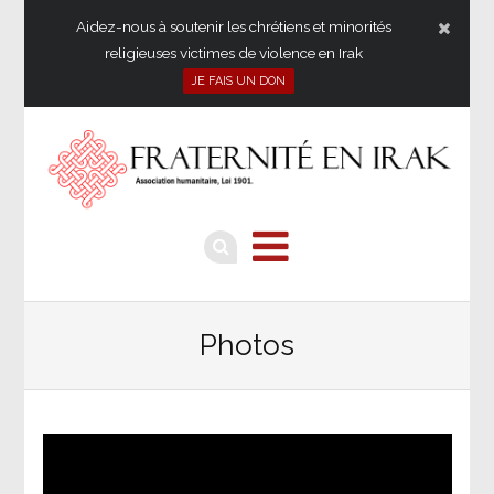
Aidez-nous à soutenir les chrétiens et minorités
religieuses victimes de violence en Irak
JE FAIS UN DON
Photos