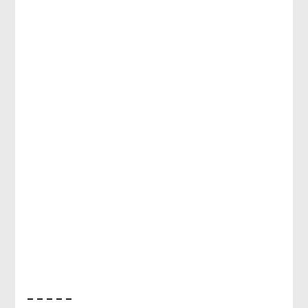
– – – – –