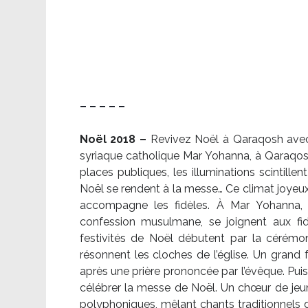
– – – – –
Noël 2018 –
Revivez Noël à Qaraqosh avec l
syriaque catholique Mar Yohanna, à Qaraqosh,
places publiques, les illuminations scintille
Noël se rendent à la messe… Ce climat joyeux 
accompagne les fidèles. À Mar Yohanna, le
confession musulmane, se joignent aux fid
festivités de Noël débutent par la cérémon
résonnent les cloches de l’église. Un grand
après une prière prononcée par l’évêque. Puis,
célébrer la messe de Noël. Un chœur de je
polyphoniques, mêlant chants traditionnels d