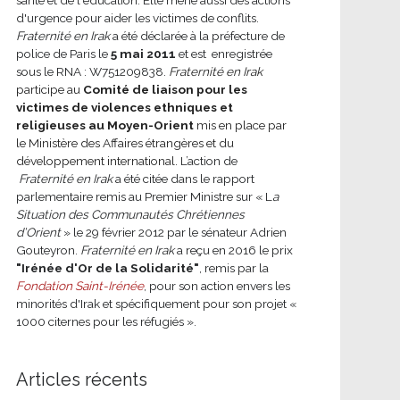
d'urgence pour aider les victimes de conflits.
Fraternité en Irak
a été déclarée à la préfecture de
police de Paris le
5 mai 2011
et est enregistrée
sous le RNA : W751209838.
Fraternité en Irak
participe au
Comité de liaison pour les
victimes de violences ethniques et
religieuses au Moyen-Orient
mis en place par
le Ministère des Affaires étrangères et du
développement international.
L’action de
Fraternité en Irak
a été citée dans le rapport
parlementaire remis au Premier Ministre sur « L
a
Situation des Communautés Chrétiennes
d’Orient
» le 29 février 2012 par le sénateur Adrien
Gouteyron.
Fraternité en Irak
a reçu en 2016 le prix
"Irénée d'Or de la Solidarité"
, remis par la
Fondation Saint-Irénée
, pour son action envers les
minorités d'Irak et spécifiquement pour son projet «
1000 citernes pour les réfugiés ».
Articles récents