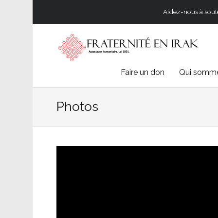
Aidez-nous à souten
Skip
Faire un don
Qui somme
to
Photos
content