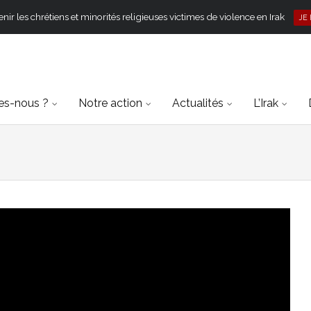
ir les chrétiens et minorités religieuses victimes de violence en Irak
JE
s-nous ?
Notre action
Actualités
L’Irak