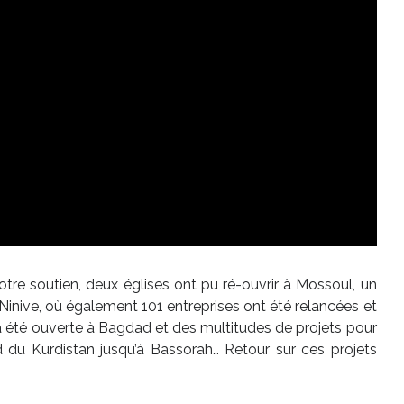
votre soutien, deux églises ont pu ré-ouvrir à Mossoul, un
Ninive, où également 101 entreprises ont été relancées et
a été ouverte à Bagdad et des multitudes de projets pour
rd du Kurdistan jusqu’à Bassorah… Retour sur ces projets