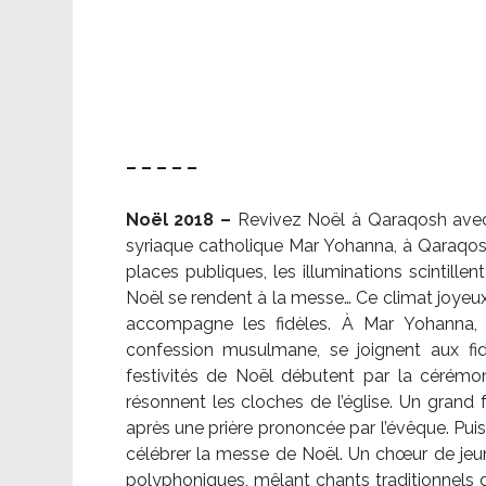
– – – – –
Noël 2018 –
Revivez Noël à Qaraqosh avec l
syriaque catholique Mar Yohanna, à Qaraqosh,
places publiques, les illuminations scintille
Noël se rendent à la messe… Ce climat joyeux 
accompagne les fidèles. À Mar Yohanna, le
confession musulmane, se joignent aux fid
festivités de Noël débutent par la cérémon
résonnent les cloches de l’église. Un grand
après une prière prononcée par l’évêque. Puis,
célébrer la messe de Noël. Un chœur de je
polyphoniques, mêlant chants traditionnels d