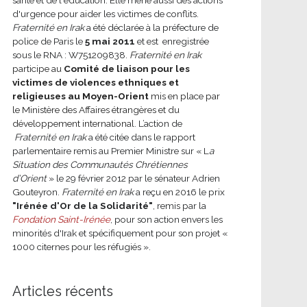
d'urgence pour aider les victimes de conflits.
Fraternité en Irak
a été déclarée à la préfecture de
police de Paris le
5 mai 2011
et est enregistrée
sous le RNA : W751209838.
Fraternité en Irak
participe au
Comité de liaison pour les
victimes de violences ethniques et
religieuses au Moyen-Orient
mis en place par
le Ministère des Affaires étrangères et du
développement international.
L’action de
Fraternité en Irak
a été citée dans le rapport
parlementaire remis au Premier Ministre sur « L
a
Situation des Communautés Chrétiennes
d’Orient
» le 29 février 2012 par le sénateur Adrien
Gouteyron.
Fraternité en Irak
a reçu en 2016 le prix
"Irénée d'Or de la Solidarité"
, remis par la
Fondation Saint-Irénée
, pour son action envers les
minorités d'Irak et spécifiquement pour son projet «
1000 citernes pour les réfugiés ».
Articles récents