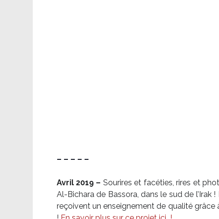
– – – – –
Avril 2019 –
Sourires et facéties, rires et p
Al-Bichara de Bassora, dans le sud de l’Irak
reçoivent un enseignement de qualité grâce à 
!
En savoir plus sur ce projet ici
!