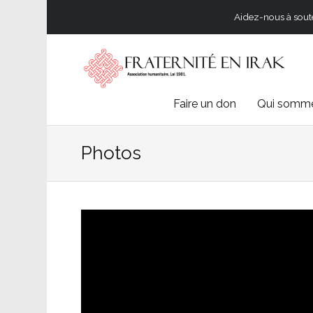
Aidez-nous à souten
Skip
Faire un don
Qui somme
to
Photos
content