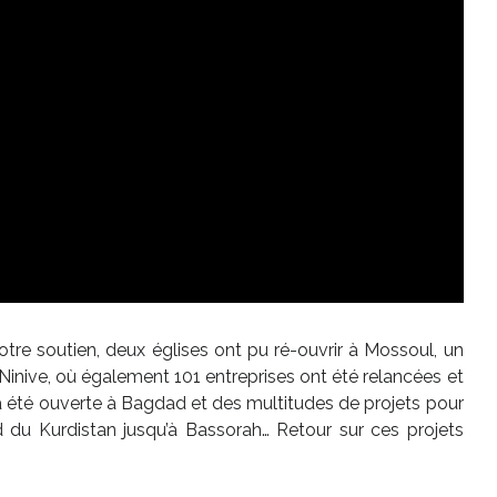
votre soutien, deux églises ont pu ré-ouvrir à Mossoul, un
Ninive, où également 101 entreprises ont été relancées et
a été ouverte à Bagdad et des multitudes de projets pour
rd du Kurdistan jusqu’à Bassorah… Retour sur ces projets