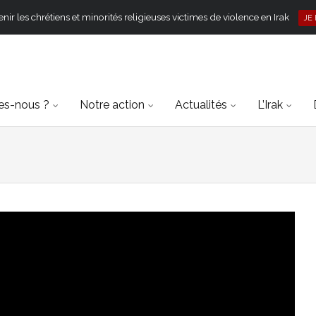
ir les chrétiens et minorités religieuses victimes de violence en Irak
JE
s-nous ?
Notre action
Actualités
L’Irak