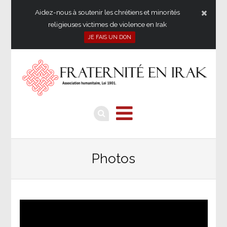
Aidez-nous à soutenir les chrétiens et minorités
religieuses victimes de violence en Irak
JE FAIS UN DON
Photos