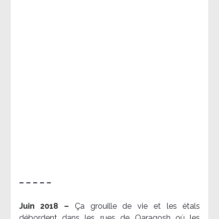
– – – – –
Juin 2018 –
Ça grouille de vie et les étals
débordent dans les rues de Qaraqosh où les