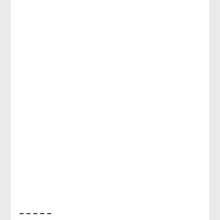
– – – – –