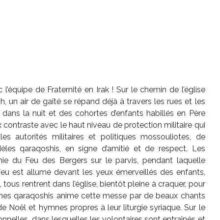
’équipe de Fraternité en Irak ! Sur le chemin de l’église
 un air de gaité se répand déjà à travers les rues et les
nt dans la nuit et des cohortes d’enfants habillés en Père
contraste avec le haut niveau de protection militaire qui
s autorités militaires et politiques mossouliotes, de
èles qaraqoshis, en signe d’amitié et de respect. Les
ie du Feu des Bergers sur le parvis, pendant laquelle
 feu est allumé devant les yeux émerveillés des enfants,
 tous rentrent dans l’église, bientôt pleine à craquer, pour
unes qaraqoshis anime cette messe par de beaux chants
e Noël et hymnes propres à leur liturgie syriaque. Sur le
tionnelles, dans lesquelles les volontaires sont entraînés et