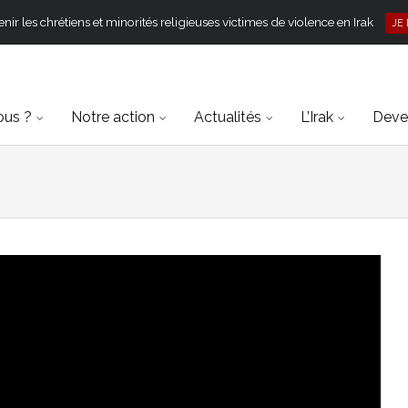
ir les chrétiens et minorités religieuses victimes de violence en Irak
JE
ous ?
Notre action
Actualités
L’Irak
Deven