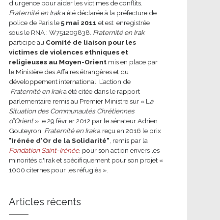
d'urgence pour aider les victimes de conflits.
Fraternité en Irak
a été déclarée à la préfecture de
police de Paris le
5 mai 2011
et est enregistrée
sous le RNA : W751209838.
Fraternité en Irak
participe au
Comité de liaison pour les
victimes de violences ethniques et
religieuses au Moyen-Orient
mis en place par
le Ministère des Affaires étrangères et du
développement international.
L’action de
Fraternité en Irak
a été citée dans le rapport
parlementaire remis au Premier Ministre sur « L
a
Situation des Communautés Chrétiennes
d’Orient
» le 29 février 2012 par le sénateur Adrien
Gouteyron.
Fraternité en Irak
a reçu en 2016 le prix
"Irénée d'Or de la Solidarité"
, remis par la
Fondation Saint-Irénée
, pour son action envers les
minorités d'Irak et spécifiquement pour son projet «
1000 citernes pour les réfugiés ».
Articles récents