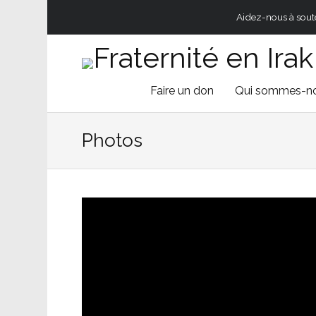
Aidez-nous à souten
Skip
Faire un don
Qui sommes-n
to
Photos
content