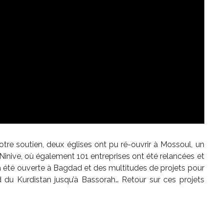
votre soutien, deux églises ont pu ré-ouvrir à Mossoul, un
Ninive, où également 101 entreprises ont été relancées et
a été ouverte à Bagdad et des multitudes de projets pour
rd du Kurdistan jusqu’à Bassorah… Retour sur ces projets