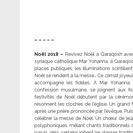
– – – – –
Noël 2018 –
Revivez Noël à Qaraqosh avec l
syriaque catholique Mar Yohanna, à Qaraqosh,
places publiques, les illuminations scintille
Noël se rendent à la messe… Ce climat joyeux 
accompagne les fidèles. À Mar Yohanna, le
confession musulmane, se joignent aux fid
festivités de Noël débutent par la cérémon
résonnent les cloches de l’église. Un grand
après une prière prononcée par l’évêque. Puis,
célébrer la messe de Noël. Un chœur de je
polyphoniques, mêlant chants traditionnels d
parvis, déjà, certains initient les danses tradi