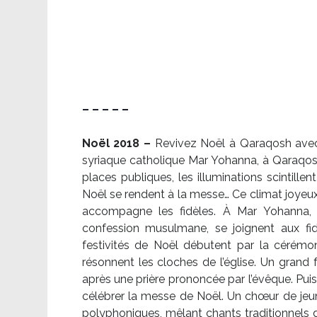
– – – – –
Noël 2018 –
Revivez Noël à Qaraqosh avec l
syriaque catholique Mar Yohanna, à Qaraqosh,
places publiques, les illuminations scintille
Noël se rendent à la messe… Ce climat joyeux 
accompagne les fidèles. À Mar Yohanna, le
confession musulmane, se joignent aux fid
festivités de Noël débutent par la cérémon
résonnent les cloches de l’église. Un grand
après une prière prononcée par l’évêque. Puis,
célébrer la messe de Noël. Un chœur de je
polyphoniques, mêlant chants traditionnels d