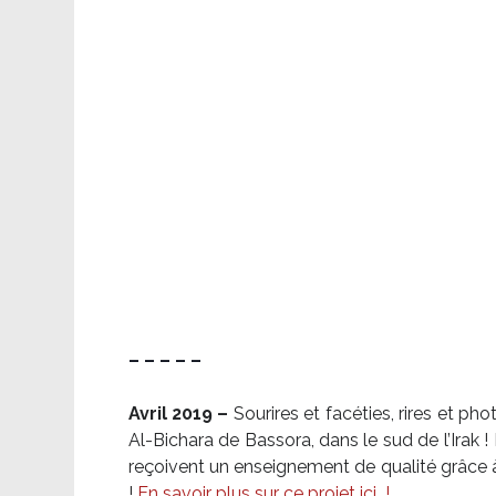
– – – – –
Avril 2019 –
Sourires et facéties, rires et p
Al-Bichara de Bassora, dans le sud de l’Irak
reçoivent un enseignement de qualité grâce à 
!
En savoir plus sur ce projet ici
!