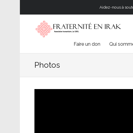
Aidez-nous à souten
Skip
Faire un don
Qui somme
to
Photos
content