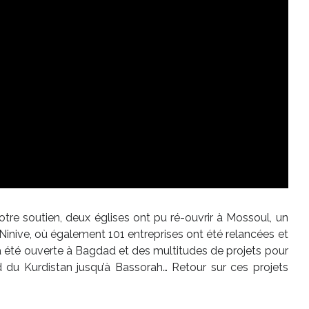
votre soutien, deux églises ont pu ré-ouvrir à Mossoul, un
Ninive, où également 101 entreprises ont été relancées et
a été ouverte à Bagdad et des multitudes de projets pour
rd du Kurdistan jusqu’à Bassorah… Retour sur ces projets