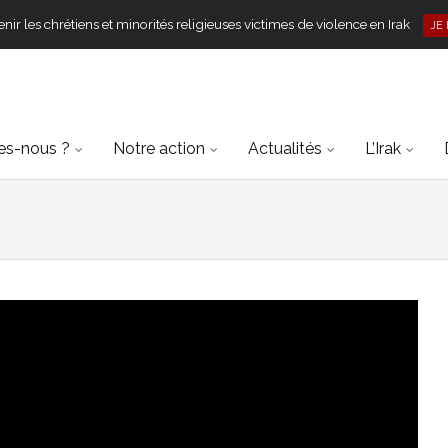
ir les chrétiens et minorités religieuses victimes de violence en Irak
JE
s-nous ?
Notre action
Actualités
L’Irak