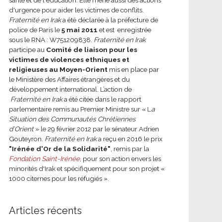
d'urgence pour aider les victimes de conflits.
Fraternité en Irak
a été déclarée à la préfecture de
police de Paris le
5 mai 2011
et est enregistrée
sous le RNA : W751209838.
Fraternité en Irak
participe au
Comité de liaison pour les
victimes de violences ethniques et
religieuses au Moyen-Orient
mis en place par
le Ministère des Affaires étrangères et du
développement international.
L’action de
Fraternité en Irak
a été citée dans le rapport
parlementaire remis au Premier Ministre sur « L
a
Situation des Communautés Chrétiennes
d’Orient
» le 29 février 2012 par le sénateur Adrien
Gouteyron.
Fraternité en Irak
a reçu en 2016 le prix
"Irénée d'Or de la Solidarité"
, remis par la
Fondation Saint-Irénée
, pour son action envers les
minorités d'Irak et spécifiquement pour son projet «
1000 citernes pour les réfugiés ».
Articles récents