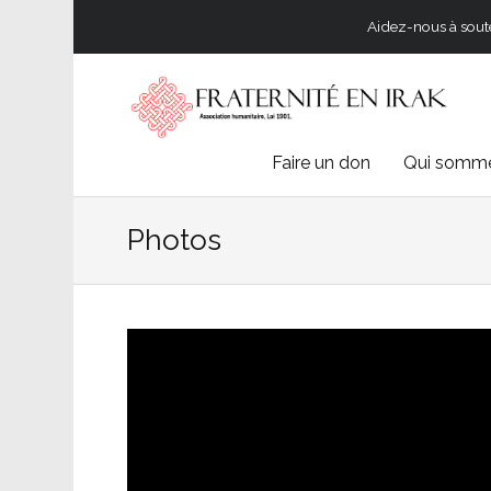
Aidez-nous à souten
Skip
Faire un don
Qui somme
to
Photos
content