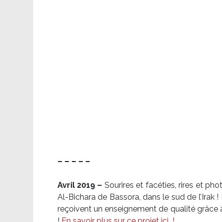
– – – – –
Avril 2019 –
Sourires et facéties, rires et p
Al-Bichara de Bassora, dans le sud de l’Irak
reçoivent un enseignement de qualité grâce à 
!
En savoir plus sur ce projet ici
!