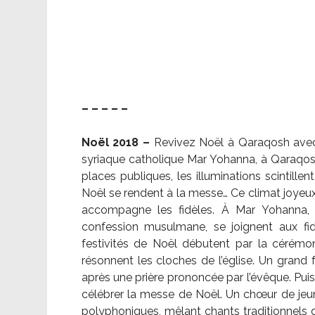
– – – – –
Noël 2018 –
Revivez Noël à Qaraqosh avec l
syriaque catholique Mar Yohanna, à Qaraqosh,
places publiques, les illuminations scintille
Noël se rendent à la messe… Ce climat joyeux 
accompagne les fidèles. À Mar Yohanna, le
confession musulmane, se joignent aux fid
festivités de Noël débutent par la cérémon
résonnent les cloches de l’église. Un grand
après une prière prononcée par l’évêque. Puis,
célébrer la messe de Noël. Un chœur de je
polyphoniques, mêlant chants traditionnels d