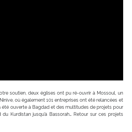
votre soutien, deux églises ont pu ré-ouvrir à Mossoul, un
Ninive, où également 101 entreprises ont été relancées et
a été ouverte à Bagdad et des multitudes de projets pour
rd du Kurdistan jusqu’à Bassorah… Retour sur ces projets