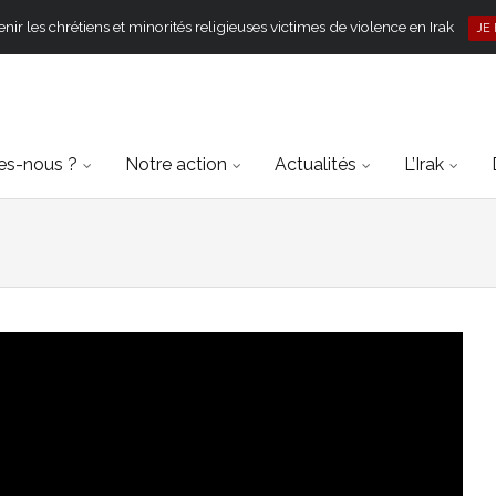
ir les chrétiens et minorités religieuses victimes de violence en Irak
JE
s-nous ?
Notre action
Actualités
L’Irak