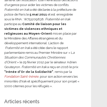
d'urgence pour aider les victimes de conflits.
Fraternité en Irak
a été déclarée à la préfecture de
police de Paris le
5 mai 2011
et est enregistrée
sous le RNA : W751209838.
Fraternité en Irak
participe au
Comité de liaison pour les
victimes de violences ethniques et
religieuses au Moyen-Orient
mis en place par
le Ministère des Affaires étrangères et du
développement international.
L’action de
Fraternité en Irak
a été citée dans le rapport
parlementaire remis au Premier Ministre sur « L
a
Situation des Communautés Chrétiennes
d’Orient
» le 29 février 2012 par le sénateur Adrien
Gouteyron.
Fraternité en Irak
a reçu en 2016 le prix
"Irénée d'Or de la Solidarité"
, remis par la
Fondation Saint-Irénée
, pour son action envers les
minorités d'Irak et spécifiquement pour son projet «
1000 citernes pour les réfugiés ».
Articles récents