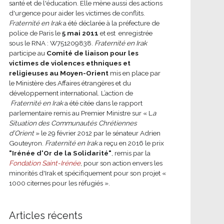
santé et de l'éducation. Elle mène aussi des actions
d'urgence pour aider les victimes de conflits.
Fraternité en Irak
a été déclarée à la préfecture de
police de Paris le
5 mai 2011
et est enregistrée
sous le RNA : W751209838.
Fraternité en Irak
participe au
Comité de liaison pour les
victimes de violences ethniques et
religieuses au Moyen-Orient
mis en place par
le Ministère des Affaires étrangères et du
développement international.
L’action de
Fraternité en Irak
a été citée dans le rapport
parlementaire remis au Premier Ministre sur « L
a
Situation des Communautés Chrétiennes
d’Orient
» le 29 février 2012 par le sénateur Adrien
Gouteyron.
Fraternité en Irak
a reçu en 2016 le prix
"Irénée d'Or de la Solidarité"
, remis par la
Fondation Saint-Irénée
, pour son action envers les
minorités d'Irak et spécifiquement pour son projet «
1000 citernes pour les réfugiés ».
Articles récents