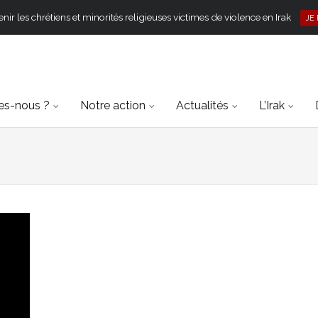
ir les chrétiens et minorités religieuses victimes de violence en Irak
JE
s-nous ?
Notre action
Actualités
L’Irak