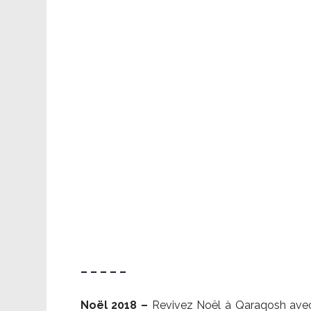
– – – – –
Noël 2018 –
Revivez Noël à Qaraqosh avec l