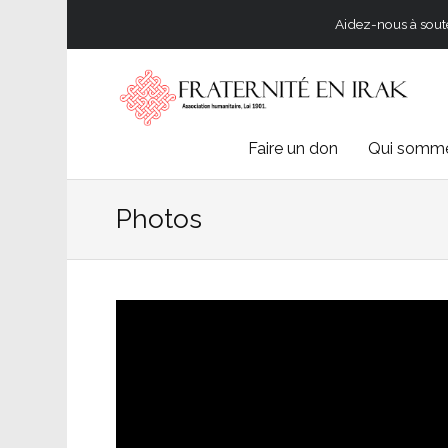
Aidez-nous à souten
Skip
Faire un don
Qui somme
to
Photos
content