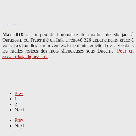
– – – – –
Mai 2018 –
Un peu de l’ambiance du quartier de Shaqaq, à
Qaraqosh, où Fraternité en Irak a rénové 326 appartements grâce à
vous. Les familles sont revenues, les enfants remettent de la vie dans
les ruelles restées des mois silencieuses sous Daech…
Pour en
savoir plus, cliquez ici !
Prev
1
2
Next
Prev
Next
– – – – –