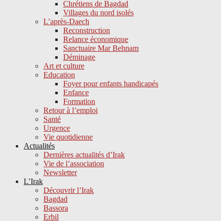
Chrétiens de Bagdad
Villages du nord isolés
L’après-Daech
Reconstruction
Relance économique
Sanctuaire Mar Behnam
Déminage
Art et culture
Education
Foyer pour enfants handicapés
Enfance
Formation
Retour à l’emploi
Santé
Urgence
Vie quotidienne
Actualités
Dernières actualités d’Irak
Vie de l’association
Newsletter
L’Irak
Découvrir l’Irak
Bagdad
Bassora
Erbil