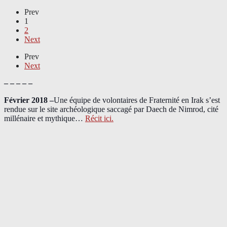
Prev
1
2
Next
Prev
Next
– – – – –
Février 2018 –
Une équipe de volontaires de Fraternité en Irak s’est
rendue sur le site archéologique saccagé par Daech de Nimrod, cité
millénaire et mythique…
Récit ici.