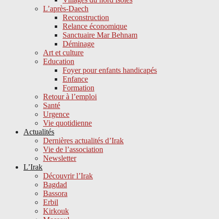
L’après-Daech
Reconstruction
Relance économique
Sanctuaire Mar Behnam
Déminage
Art et culture
Education
Foyer pour enfants handicapés
Enfance
Formation
Retour à l’emploi
Santé
Urgence
Vie quotidienne
Actualités
Dernières actualités d’Irak
Vie de l’association
Newsletter
L’Irak
Découvrir l’Irak
Bagdad
Bassora
Erbil
Kirkouk