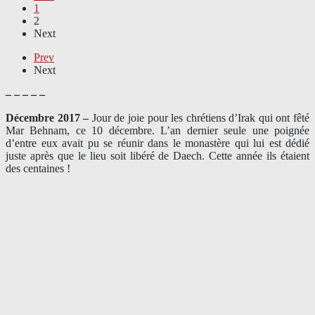
1
2
Next
Prev
Next
– – – – –
Décembre 2017 –
J
our de joie pour les chrétiens d’Irak qui ont fêté
Mar Behnam, ce 10 décembre. L’an dernier seule une poignée
d’entre eux avait pu se réunir dans le monastère qui lui est dédié
juste après que le lieu soit libéré de Daech. Cette année ils étaient
des centaines !