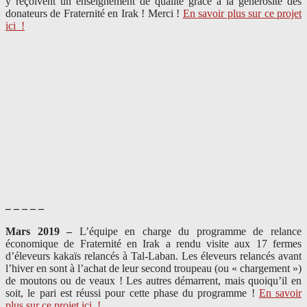
y reçoivent un enseignement de qualité grâce à la générosité des
donateurs de Fraternité en Irak ! Merci
!
En savoir plus sur ce projet
ici
!
– – – – –
Mars 2019 –
L’équipe en charge du programme de relance
économique de Fraternité en Irak a rendu visite aux 17 fermes
d’éleveurs kakaïs relancés à Tal-Laban. Les éleveurs relancés avant
l’hiver en sont à l’achat de leur second troupeau (ou « chargement »)
de moutons ou de veaux ! Les autres démarrent, mais quoiqu’il en
soit, le pari est réussi pour cette phase du programme !
En savoir
plus sur ce projet ici
!