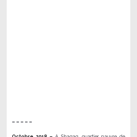
– – – – –
Octobre 2018 –
A Shaqaq, quartier pauvre de