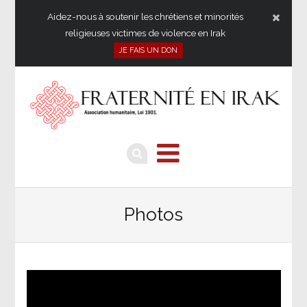
Aidez-nous à soutenir les chrétiens et minorités
religieuses victimes de violence en Irak
JE FAIS UN DON
Photos