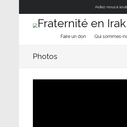
Aidez-nous à souten
Skip
Faire un don
Qui sommes-n
to
Photos
content