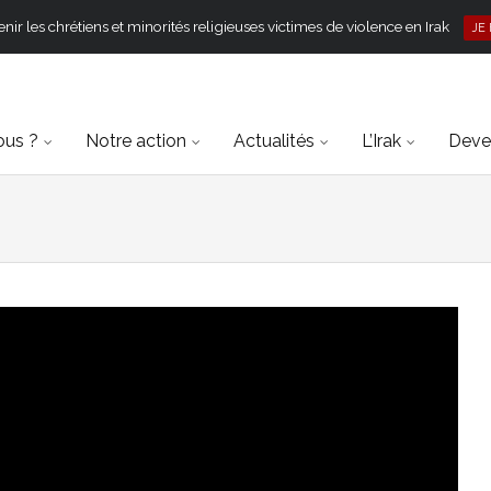
ir les chrétiens et minorités religieuses victimes de violence en Irak
JE
ous ?
Notre action
Actualités
L’Irak
Deven