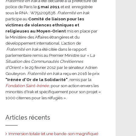
Fraternité en Irak
a été déclarée à la préfecture de
police de Paris le
5 mai 2011
et est enregistrée
sous le RNA : W751209838.
Fraternité en Irak
participe au
Comité de liaison pour les
victimes de violences ethniques et
religieuses au Moyen-Orient
mis en place par
le Ministère des Affaires étrangères et du
développement international.
L’action de
Fraternité en Irak
a été citée dans le rapport
parlementaire remis au Premier Ministre sur « L
a
Situation des Communautés Chrétiennes
d’Orient
» le 29 février 2012 par le sénateur Adrien
Gouteyron.
Fraternité en Irak
a reçu en 2016 le prix
"Irénée d'Or de la Solidarité"
, remis par la
Fondation Saint-Irénée
, pour son action envers les
minorités d'Irak et spécifiquement pour son projet «
1000 citernes pour les réfugiés ».
Articles récents
Immersion totale (et une bande-son magnifique)