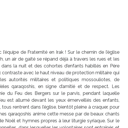
’équipe de Fraternité en Irak ! Sur le chemin de l’église
 un air de gaité se répand déjà à travers les rues et les
nt dans la nuit et des cohortes d’enfants habillés en Père
contraste avec le haut niveau de protection militaire qui
s autorités militaires et politiques mossouliotes, de
èles qaraqoshis, en signe d’amitié et de respect. Les
ie du Feu des Bergers sur le parvis, pendant laquelle
 feu est allumé devant les yeux émerveillés des enfants,
 tous rentrent dans l’église, bientôt pleine à craquer, pour
unes qaraqoshis anime cette messe par de beaux chants
e Noël et hymnes propres à leur liturgie syriaque. Sur le
tionnelles, dans lesquelles les volontaires sont entraînés et