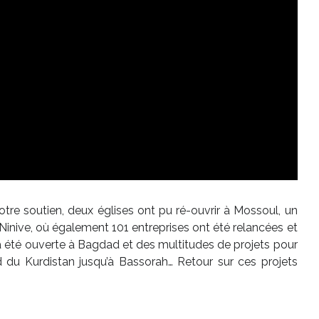
votre soutien, deux églises ont pu ré-ouvrir à Mossoul, un
Ninive, où également 101 entreprises ont été relancées et
a été ouverte à Bagdad et des multitudes de projets pour
rd du Kurdistan jusqu’à Bassorah… Retour sur ces projets