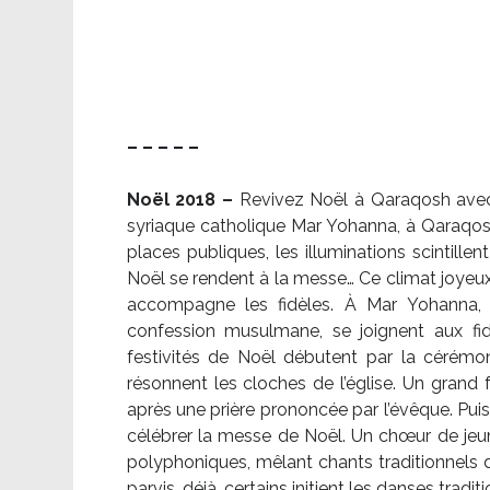
– – – – –
Noël 2018 –
Revivez Noël à Qaraqosh avec l
syriaque catholique Mar Yohanna, à Qaraqosh,
places publiques, les illuminations scintille
Noël se rendent à la messe… Ce climat joyeux 
accompagne les fidèles. À Mar Yohanna, le
confession musulmane, se joignent aux fid
festivités de Noël débutent par la cérémon
résonnent les cloches de l’église. Un grand
après une prière prononcée par l’évêque. Puis,
célébrer la messe de Noël. Un chœur de je
polyphoniques, mêlant chants traditionnels d
parvis, déjà, certains initient les danses tradi