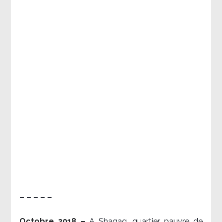
– – – – –
Octobre 2018 –
A Shaqaq, quartier pauvre de