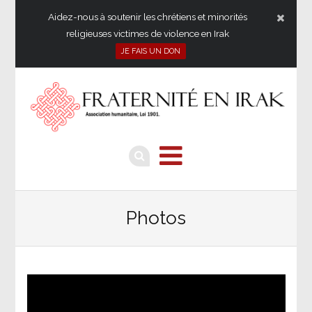
Aidez-nous à soutenir les chrétiens et minorités
religieuses victimes de violence en Irak
JE FAIS UN DON
Photos