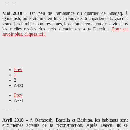
– – – – –
Mai 2018 –
Un peu de l’ambiance du quartier de Shaqaq, à
Qaraqosh, où Fraternité en Irak a rénové 326 appartements grâce à
vous. Les familles sont revenues, les enfants remettent de la vie dans
les ruelles restées des mois silencieuses sous Daech…
Pour en
savoir plus, cliquez ici !
Prev
1
2
Next
Prev
Next
– – – – –
Avril 2018 –
A Qaraqosh, Bartella et Bashiqa, les habitants sont
eux-mêmes acteurs de la reconstruction. Après Daech, ils se