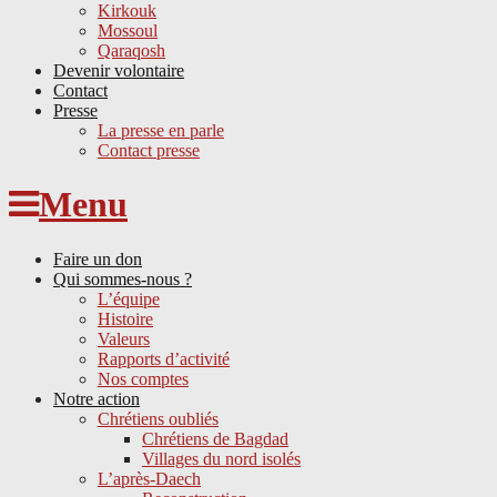
Kirkouk
Mossoul
Qaraqosh
Devenir volontaire
Contact
Presse
La presse en parle
Contact presse
Skip
Menu
to
content
Faire un don
Qui sommes-nous ?
L’équipe
Histoire
Valeurs
Rapports d’activité
Nos comptes
Notre action
Chrétiens oubliés
Chrétiens de Bagdad
Villages du nord isolés
L’après-Daech