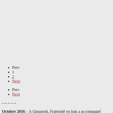
Prev
1
2
Next
Prev
Next
– – – – –
Octobre 2016
– A Qaraqosh, Fraternité en Irak a accompagné