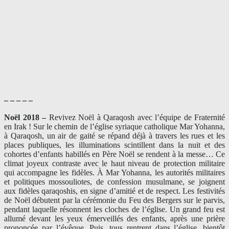
– – – – –
Noël 2018 –
Revivez Noël à Qaraqosh avec l’équipe de Fraternité
en Irak ! Sur le chemin de l’église syriaque catholique Mar Yohanna,
à Qaraqosh, un air de gaité se répand déjà à travers les rues et les
places publiques, les illuminations scintillent dans la nuit et des
cohortes d’enfants habillés en Père Noël se rendent à la messe… Ce
climat joyeux contraste avec le haut niveau de protection militaire
qui accompagne les fidèles. À Mar Yohanna, les autorités militaires
et politiques mossouliotes, de confession musulmane, se joignent
aux fidèles qaraqoshis, en signe d’amitié et de respect. Les festivités
de Noël débutent par la cérémonie du Feu des Bergers sur le parvis,
pendant laquelle résonnent les cloches de l’église. Un grand feu est
allumé devant les yeux émerveillés des enfants, après une prière
prononcée par l’évêque. Puis, tous rentrent dans l’église, bientôt