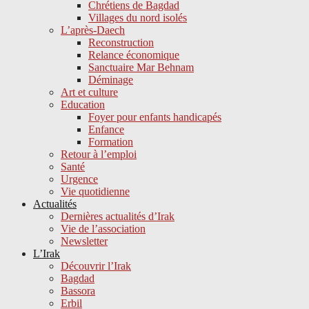
Chrétiens de Bagdad
Villages du nord isolés
L’après-Daech
Reconstruction
Relance économique
Sanctuaire Mar Behnam
Déminage
Art et culture
Education
Foyer pour enfants handicapés
Enfance
Formation
Retour à l’emploi
Santé
Urgence
Vie quotidienne
Actualités
Dernières actualités d’Irak
Vie de l’association
Newsletter
L’Irak
Découvrir l’Irak
Bagdad
Bassora
Erbil