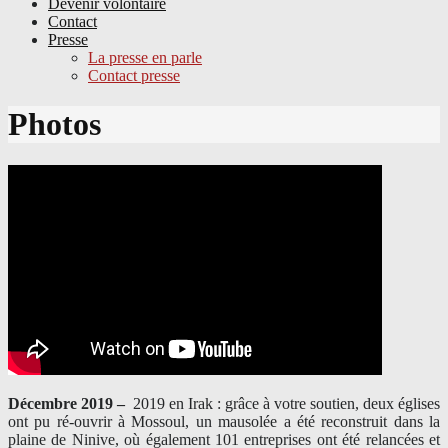
Devenir volontaire
Contact
Presse
La presse en parle
Contact presse
Skip
Photos
to
content
Décembre 2019 –
2019 en Irak : grâce à votre soutien, deux églises
ont pu ré-ouvrir à Mossoul, un mausolée a été reconstruit dans la
plaine de Ninive, où également 101 entreprises ont été relancées et