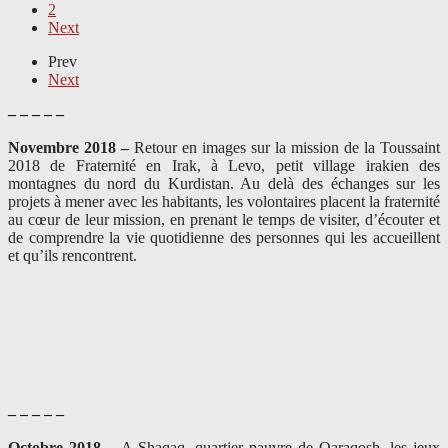
2
Next
Prev
Next
– – – – –
Novembre 2018 –
Retour en images sur la mission de la Toussaint
2018 de Fraternité en Irak, à Levo, petit village irakien des
montagnes du nord du Kurdistan. Au delà des échanges sur les
projets à mener avec les habitants, les volontaires placent la fraternité
au cœur de leur mission, en prenant le temps de visiter, d’écouter et
de comprendre la vie quotidienne des personnes qui les accueillent
et qu’ils rencontrent.
– – – – –
Octobre 2018 –
A Shaqaq, quartier pauvre de Qaraqosh, les jeux