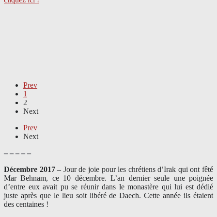
Prev
1
2
Next
Prev
Next
– – – – –
Décembre 2017 –
J
our de joie pour les chrétiens d’Irak qui ont fêté
Mar Behnam, ce 10 décembre. L’an dernier seule une poignée
d’entre eux avait pu se réunir dans le monastère qui lui est dédié
juste après que le lieu soit libéré de Daech. Cette année ils étaient
des centaines !