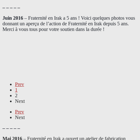
– – – – –
Juin 2016
– Fraternité en Irak a 5 ans ! Voici quelques photos vous
donnant un aperçu de l’action de Fraternité en Irak depuis 5 ans.
Merci à vous tous pour votre soutien dans la durée !
Prev
1
2
Next
Prev
Next
– – – – –
Mai 2016
– Fraternité en Irak a ouvert un atelier de fabrication