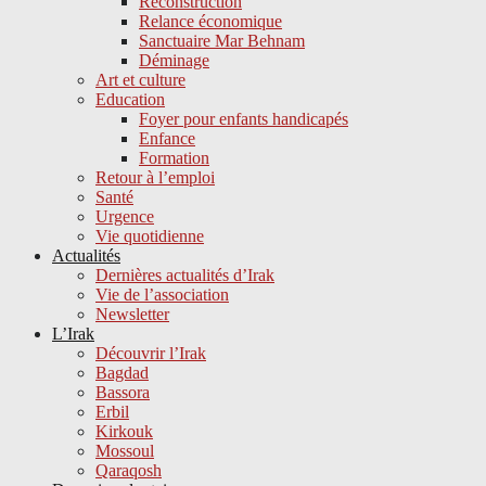
Reconstruction
Relance économique
Sanctuaire Mar Behnam
Déminage
Art et culture
Education
Foyer pour enfants handicapés
Enfance
Formation
Retour à l’emploi
Santé
Urgence
Vie quotidienne
Actualités
Dernières actualités d’Irak
Vie de l’association
Newsletter
L’Irak
Découvrir l’Irak
Bagdad
Bassora
Erbil
Kirkouk
Mossoul
Qaraqosh