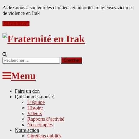
Aidez-nous à soutenir les chrétiens et minorités religieuses victimes
de violence en Irak
Je fais un don
Search
for:
Menu
Faire un don
Qui sommes-nous ?
L’équipe
Histoire
Valeurs
Rapports d’activité
Nos comptes
Notre action
Chrétiens oubliés