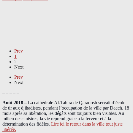
Prev
1
2
Next
Prev
Next
– – – – –
Août 2018
–
La cathédrale Al-Tahira de Qaraqosh servait d’école
de tir aux djihadistes, pendant l’occupation de la ville par Daech. 18
mois après sa libération, les dégâts sont toujours bien visibles. Au
milieu des sinistres, la vie reprend grâce à la ferveur et à la
détermination des fidèles.
Lire ici le retour dans la ville tout juste
libérée.