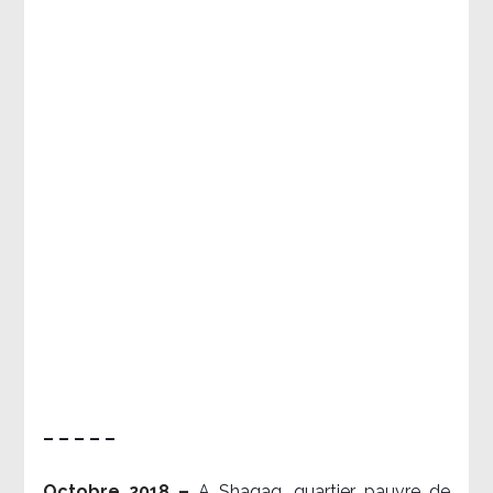
– – – – –
Octobre 2018 –
A Shaqaq, quartier pauvre de