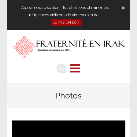
Aidez-nous à soutenir les chrétiens et minorités
religieuses victimes de violence en Irak
JE FAIS UN DON
Photos