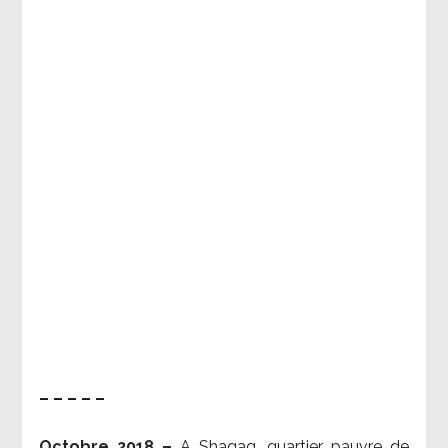
– – – – –
Octobre 2018 –
A Shaqaq, quartier pauvre de