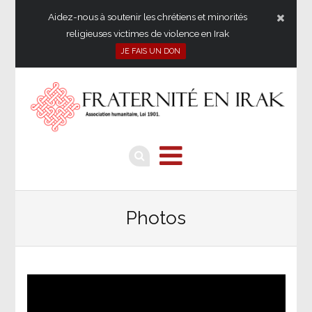
Aidez-nous à soutenir les chrétiens et minorités
religieuses victimes de violence en Irak
JE FAIS UN DON
Photos