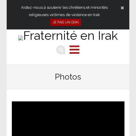
Aidez-nous à soutenir les chrétiens et minorités
religieuses victimes de violence en Irak
JE FAIS UN DON
Photos