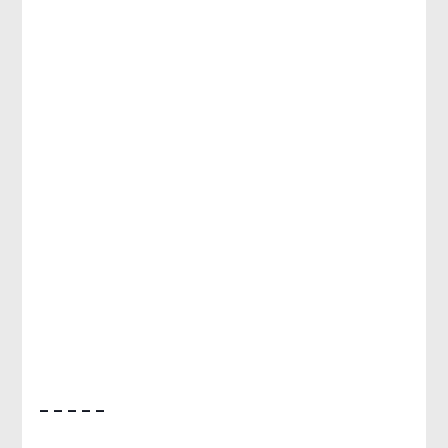
– – – – –