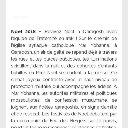
– – – – –
Noël 2018 –
Revivez Noël à Qaraqosh avec
l’équipe de Fraternité en Irak ! Sur le chemin de
l’église syriaque catholique Mar Yohanna, à
Qaraqosh, un air de gaité se répand déjà à travers
les rues et les places publiques, les illuminations
scintillent dans la nuit et des cohortes d’enfants
habillés en Père Noël se rendent à la messe… Ce
climat joyeux contraste avec le haut niveau de
protection militaire qui accompagne les fidèles. À
Mar Yohanna, les autorités militaires et politiques
mossouliotes, de confession musulmane, se
joignent aux fidèles qaraqoshis, en signe d’amitié
et de respect. Les festivités de Noël débutent par
la cérémonie du Feu des Bergers sur le parvis,
pendant laquelle résonnent les cloches de l’église.