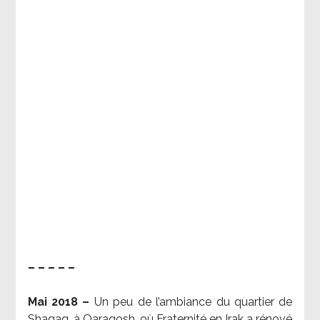
– – – – –
Mai 2018 –
Un peu de l’ambiance du quartier de
Shaqaq, à Qaraqosh, où Fraternité en Irak a rénové