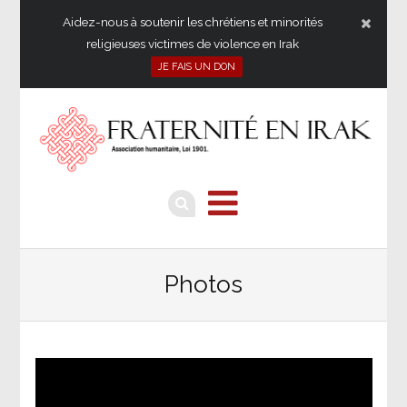
Aidez-nous à soutenir les chrétiens et minorités
religieuses victimes de violence en Irak
JE FAIS UN DON
Photos