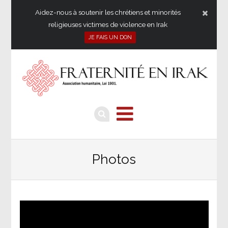
Aidez-nous à soutenir les chrétiens et minorités
religieuses victimes de violence en Irak
JE FAIS UN DON
Photos