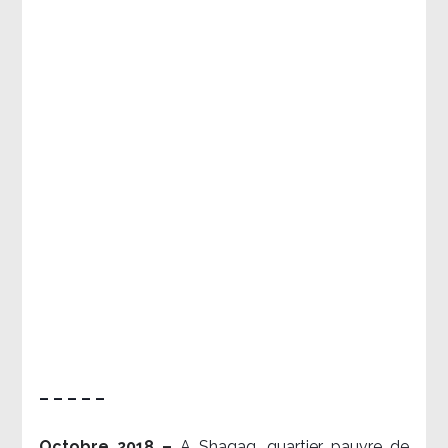
– – – – –
Octobre 2018 –
A Shaqaq, quartier pauvre de