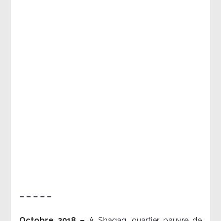
– – – – –
Octobre 2018 –
A Shaqaq, quartier pauvre de