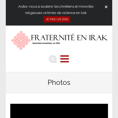
Aidez-nous à soutenir les chrétiens et minorités
religieuses victimes de violence en Irak
JE FAIS UN DON
Photos