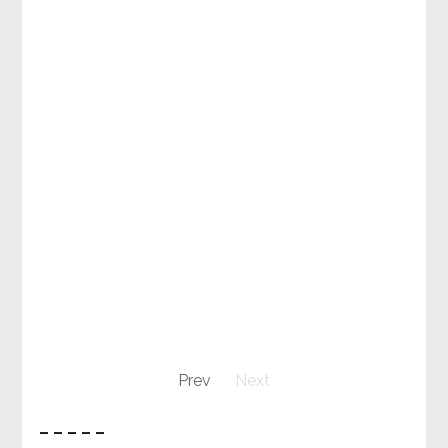
Prev
Next
– – – – –