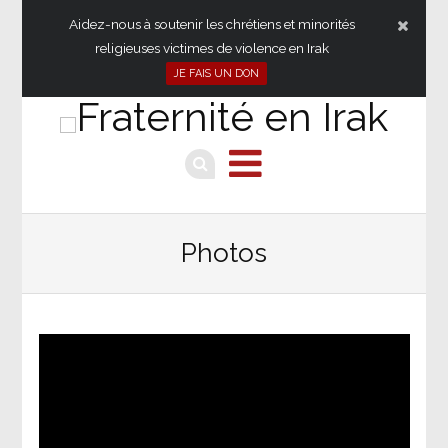
Aidez-nous à soutenir les chrétiens et minorités
religieuses victimes de violence en Irak
JE FAIS UN DON
Photos