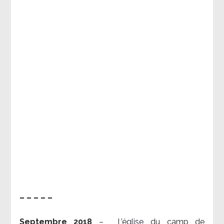
– – – – –
Septembre 2018
–
L’église du camp de