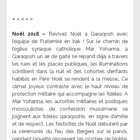
– – – – –
Noël 2018 –
Revivez Noël à Qaraqosh avec
l’équipe de Fraternité en Irak ! Sur le chemin de
l’église syriaque catholique Mar Yohanna, à
Qaraqosh, un air de gaité se répand déjà à travers
les rues et les places publiques, les illuminations
scintillent dans la nuit et des cohortes d’enfants
habillés en Père Noël se rendent à la messe… Ce
climat joyeux contraste avec le haut niveau de
protection militaire qui accompagne les fidèles. À
Mar Yohanna, les autorités militaires et politiques
mossouliotes, de confession musulmane, se
joignent aux fidèles qaraqoshis, en signe d’amitié
et de respect. Les festivités de Noël débutent par
la cérémonie du Feu des Bergers sur le parvis,
pendant laquelle résonnent les cloches de l’église.