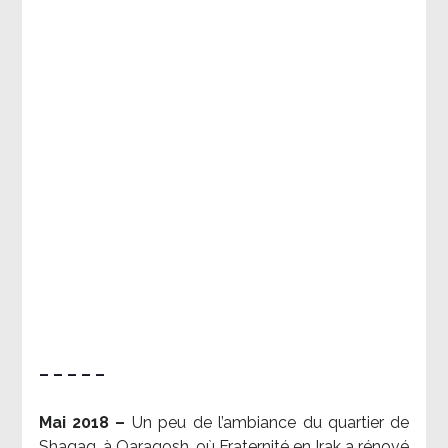
– – – – –
Mai 2018 –
Un peu de l’ambiance du quartier de
Shaqaq, à Qaraqosh, où Fraternité en Irak a rénové