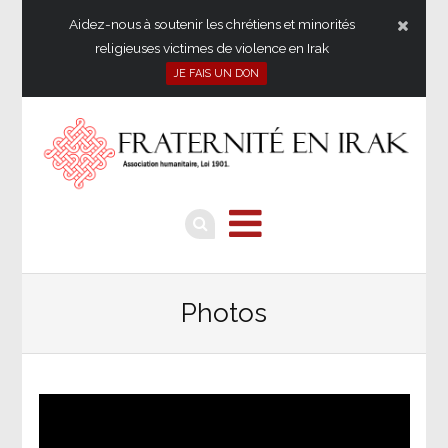
Aidez-nous à soutenir les chrétiens et minorités
religieuses victimes de violence en Irak
JE FAIS UN DON
Photos