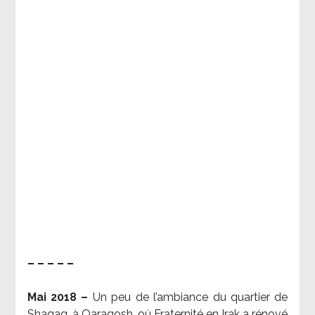
– – – – –
Mai 2018 –
Un peu de l’ambiance du quartier de
Shaqaq, à Qaraqosh, où Fraternité en Irak a rénové