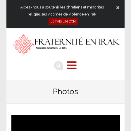
Aidez-nous à soutenir les chrétiens et minorités
religieuses victimes de violence en Irak
JE FAIS UN DON
Photos