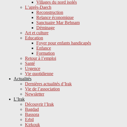
Villages du nord isolés
L’après-Daech
Reconstruction
Relance économique
Sanctuaire Mar Behnam
Déminage
Art et culture
Education
Foyer pour enfants handicapés
Enfance
Formation
Retour à l’emploi
Santé
Urgence
Vie quotidienne
Actualités
Dernières actualités d’Irak
Vie de l’association
Newsletter
L’Irak
Découvrir l’Irak
Bagdad
Bassora
Erbil
Kirkouk