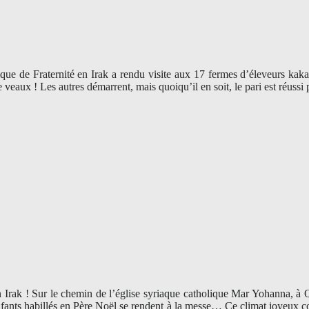
 de Fraternité en Irak a rendu visite aux 17 fermes d’éleveurs kakaïs
veaux ! Les autres démarrent, mais quoiqu’il en soit, le pari est réuss
rak ! Sur le chemin de l’église syriaque catholique Mar Yohanna, à Qar
d’enfants habillés en Père Noël se rendent à la messe… Ce climat joyeux c