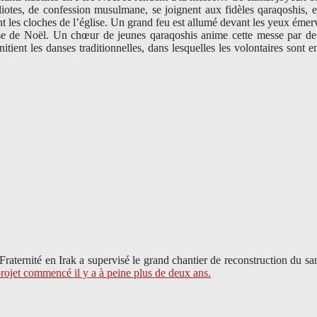
liotes, de confession musulmane, se joignent aux fidèles qaraqoshis, e
 les cloches de l’église. Un grand feu est allumé devant les yeux émerv
messe de Noël. Un chœur de jeunes qaraqoshis anime cette messe par d
initient les danses traditionnelles, dans lesquelles les volontaires sont
 Fraternité en Irak a supervisé le grand chantier de reconstruction d
projet commencé il y a à peine plus de deux ans.