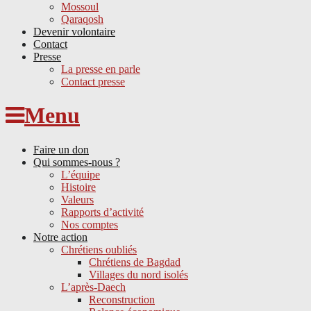
Mossoul
Qaraqosh
Devenir volontaire
Contact
Presse
La presse en parle
Contact presse
Skip
Menu
to
content
Faire un don
Qui sommes-nous ?
L’équipe
Histoire
Valeurs
Rapports d’activité
Nos comptes
Notre action
Chrétiens oubliés
Chrétiens de Bagdad
Villages du nord isolés
L’après-Daech
Reconstruction