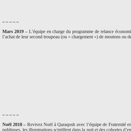
– – – – –
Mars 2019 –
L’équipe en charge du programme de relance économique
l’achat de leur second troupeau (ou « chargement ») de moutons ou de 
– – – – –
Noël 2018 –
Revivez Noël à Qaraqosh avec l’équipe de Fraternité en I
publiques, les illuminations scintillent dans la nuit et des cohortes 