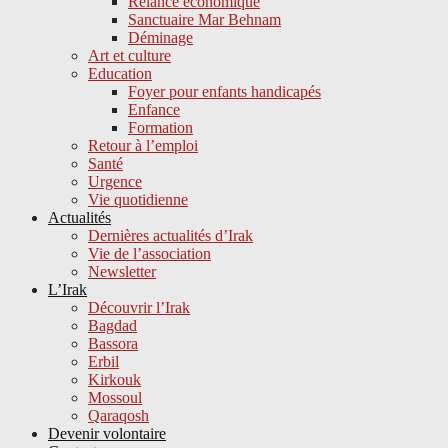
Relance économique
Sanctuaire Mar Behnam
Déminage
Art et culture
Education
Foyer pour enfants handicapés
Enfance
Formation
Retour à l’emploi
Santé
Urgence
Vie quotidienne
Actualités
Dernières actualités d’Irak
Vie de l’association
Newsletter
L’Irak
Découvrir l’Irak
Bagdad
Bassora
Erbil
Kirkouk
Mossoul
Qaraqosh
Devenir volontaire