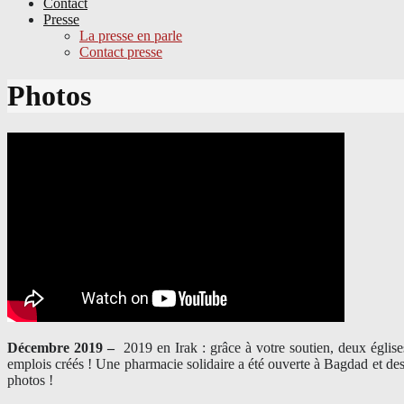
Contact
Presse
La presse en parle
Contact presse
Skip
Photos
to
content
Décembre 2019 –
2019 en Irak : grâce à votre soutien, deux églis
emplois créés ! Une pharmacie solidaire a été ouverte à Bagdad et des
photos !