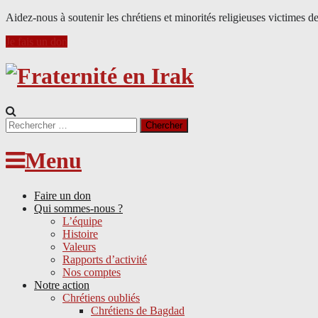
Aidez-nous à soutenir les chrétiens et minorités religieuses victimes d
Je fais un don
Search
for:
Menu
Faire un don
Qui sommes-nous ?
L’équipe
Histoire
Valeurs
Rapports d’activité
Nos comptes
Notre action
Chrétiens oubliés
Chrétiens de Bagdad