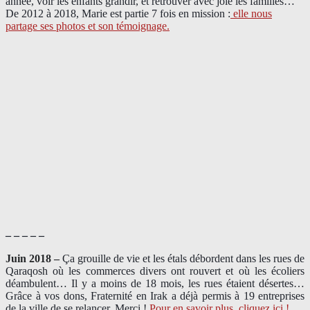
année, voir les enfants grandir, et retrouver avec joie les familles…
De 2012 à 2018, Marie est partie 7 fois en mission :
elle nous
partage ses photos et son témoignage
.
– – – – –
Juin 2018 –
Ça grouille de vie et les étals débordent dans les rues de
Qaraqosh où les commerces divers ont rouvert et où les écoliers
déambulent… Il y a moins de 18 mois, les rues étaient désertes…
Grâce à vos dons, Fraternité en Irak a déjà permis à 19 entreprises
de la ville de se relancer. Merci !
Pour en savoir plus, cliquez ici !