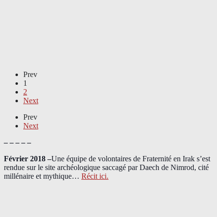
Prev
1
2
Next
Prev
Next
– – – – –
Février 2018 –
Une équipe de volontaires de Fraternité en Irak s’est
rendue sur le site archéologique saccagé par Daech de Nimrod, cité
millénaire et mythique…
Récit ici.