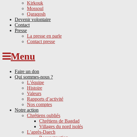
Kirkouk
Mossoul
Qaraqosh
Devenir volontaire
Contact
Presse
La presse en parle
Contact presse
Skip
Menu
to
content
Faire un don
Qui sommes-nous ?
L’équipe
Histoire
Valeurs
Rapports d’activité
Nos comptes
Notre action
Chrétiens oubliés
Chrétiens de Bagdad
Villages du nord isolés
L’après-Daech