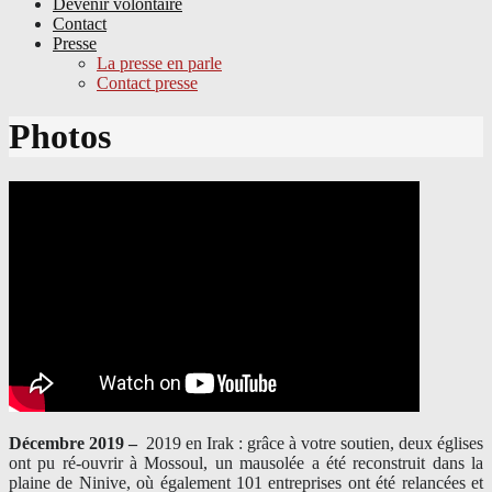
Devenir volontaire
Contact
Presse
La presse en parle
Contact presse
Skip
Photos
to
content
Décembre 2019 –
2019 en Irak : grâce à votre soutien, deux églises
ont pu ré-ouvrir à Mossoul, un mausolée a été reconstruit dans la
plaine de Ninive, où également 101 entreprises ont été relancées et