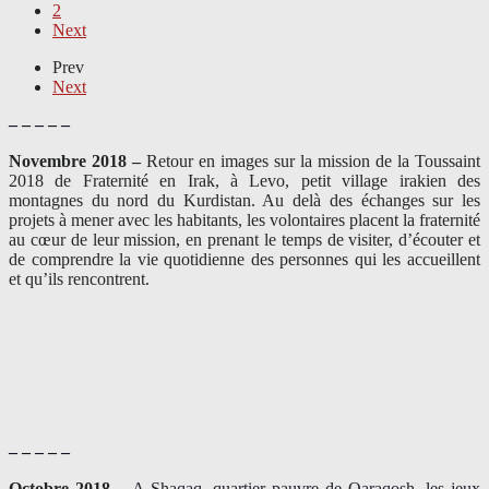
2
Next
Prev
Next
– – – – –
Novembre 2018 –
Retour en images sur la mission de la Toussaint
2018 de Fraternité en Irak, à Levo, petit village irakien des
montagnes du nord du Kurdistan. Au delà des échanges sur les
projets à mener avec les habitants, les volontaires placent la fraternité
au cœur de leur mission, en prenant le temps de visiter, d’écouter et
de comprendre la vie quotidienne des personnes qui les accueillent
et qu’ils rencontrent.
– – – – –
Octobre 2018 –
A Shaqaq, quartier pauvre de Qaraqosh, les jeux