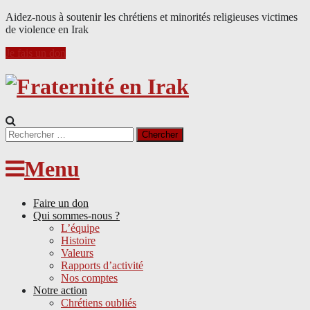
Aidez-nous à soutenir les chrétiens et minorités religieuses victimes
de violence en Irak
Je fais un don
Search
for:
Menu
Faire un don
Qui sommes-nous ?
L’équipe
Histoire
Valeurs
Rapports d’activité
Nos comptes
Notre action
Chrétiens oubliés