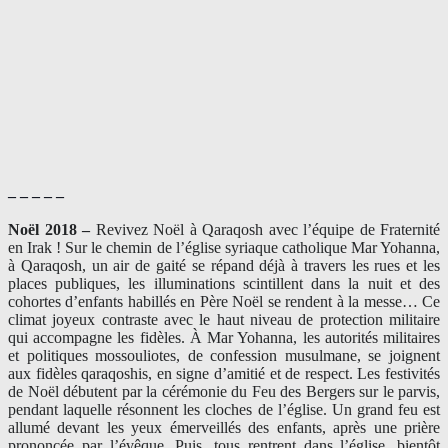
– – – – –
Noël 2018 –
Revivez Noël à Qaraqosh avec l’équipe de Fraternité
en Irak ! Sur le chemin de l’église syriaque catholique Mar Yohanna,
à Qaraqosh, un air de gaité se répand déjà à travers les rues et les
places publiques, les illuminations scintillent dans la nuit et des
cohortes d’enfants habillés en Père Noël se rendent à la messe… Ce
climat joyeux contraste avec le haut niveau de protection militaire
qui accompagne les fidèles. À Mar Yohanna, les autorités militaires
et politiques mossouliotes, de confession musulmane, se joignent
aux fidèles qaraqoshis, en signe d’amitié et de respect. Les festivités
de Noël débutent par la cérémonie du Feu des Bergers sur le parvis,
pendant laquelle résonnent les cloches de l’église. Un grand feu est
allumé devant les yeux émerveillés des enfants, après une prière
prononcée par l’évêque. Puis, tous rentrent dans l’église, bientôt