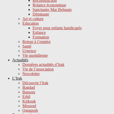
Reconstruction
Relance économique
Sanctuaire Mar Behnam
Déminage
Art et culture
Education
Foyer pour enfants handicapés
Enfance
Formation
Retour à l’emploi
Santé
Urgence
Vie quotidienne
Actualités
Dernières actualités d’Irak
Vie de l’association
Newsletter
L’Irak
Découvrir l’Irak
Bagdad
Bassora
Erbil
Kirkouk
Mossoul
Qaraqosh