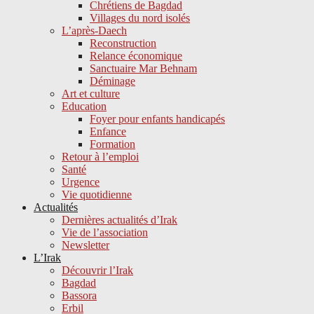
Chrétiens de Bagdad
Villages du nord isolés
L’après-Daech
Reconstruction
Relance économique
Sanctuaire Mar Behnam
Déminage
Art et culture
Education
Foyer pour enfants handicapés
Enfance
Formation
Retour à l’emploi
Santé
Urgence
Vie quotidienne
Actualités
Dernières actualités d’Irak
Vie de l’association
Newsletter
L’Irak
Découvrir l’Irak
Bagdad
Bassora
Erbil