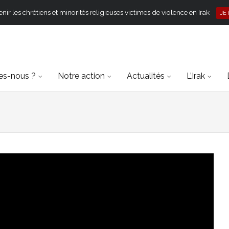
ir les chrétiens et minorités religieuses victimes de violence en Irak
JE
s-nous ?
Notre action
Actualités
L’Irak