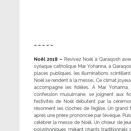
– – – – –
Noël 2018 –
Revivez Noël à Qaraqosh avec l
syriaque catholique Mar Yohanna, à Qaraqosh,
places publiques, les illuminations scintille
Noël se rendent à la messe… Ce climat joyeux 
accompagne les fidèles. À Mar Yohanna, le
confession musulmane, se joignent aux fid
festivités de Noël débutent par la cérémon
résonnent les cloches de l’église. Un grand
après une prière prononcée par l’évêque. Puis,
célébrer la messe de Noël. Un chœur de je
polyphoniques, mêlant chants traditionnels d