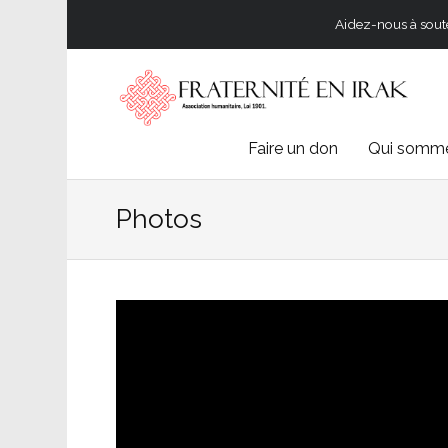
Aidez-nous à souten
Skip
Faire un don
Qui somme
to
Photos
content