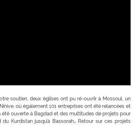
votre soutien, deux églises ont pu ré-ouvrir à Mossoul, un
Ninive, où également 101 entreprises ont été relancées et
a été ouverte à Bagdad et des multitudes de projets pour
rd du Kurdistan jusqu’à Bassorah… Retour sur ces projets