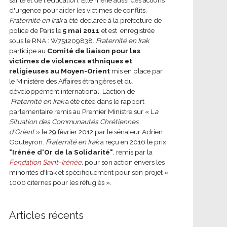
d'urgence pour aider les victimes de conflits.
Fraternité en Irak
a été déclarée à la préfecture de
police de Paris le
5 mai 2011
et est enregistrée
sous le RNA : W751209838.
Fraternité en Irak
participe au
Comité de liaison pour les
victimes de violences ethniques et
religieuses au Moyen-Orient
mis en place par
le Ministère des Affaires étrangères et du
développement international.
L’action de
Fraternité en Irak
a été citée dans le rapport
parlementaire remis au Premier Ministre sur « L
a
Situation des Communautés Chrétiennes
d’Orient
» le 29 février 2012 par le sénateur Adrien
Gouteyron.
Fraternité en Irak
a reçu en 2016 le prix
"Irénée d'Or de la Solidarité"
, remis par la
Fondation Saint-Irénée
, pour son action envers les
minorités d'Irak et spécifiquement pour son projet «
1000 citernes pour les réfugiés ».
Articles récents